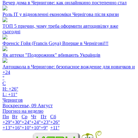
Вечер дома в Чернигове: как онлайнкино постепенно стал
Роль ІТ у відновленні економіки Чернігова після кризи
ТОП 5 причин, чому треба оформити автоцивілку вже
сьогодні
Френсіс Гойя (Francis Goya) Вперше в Чернігові!!!
Як аптеки "Подорожник" вбивають Українців
Автошкола в Чернигове: безопасное вождение для новичков и
+
24
°
C
H:
+
26°
L:
+
11°
Чернигов
Воскресенье, 09 Август
Прогноз на неделю
Пн
Вт
Ср
Чт
Пт
Сб
+
29°
+
30°
+
24°
+
24°
+
23°
+
26°
+
13°
+
16°
+
10°
+
10°
+
9°
+
11°