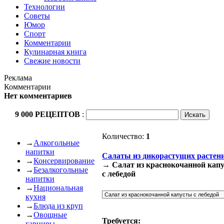
Технологии
Советы
Юмор
Спорт
Комментарии
Кулинарная книга
Свежие новости
Реклама
Комментарии
Нет комментариев
9 000 РЕЦЕПТОВ
:
Количество:
1
→
Алкогольные
напитки
Салаты из дикорастущих растен
→
Консервирование
→ Салат из краснокочанной кап
→
Безалкогольные
с лебедой
напитки
→
Национальная
кухня
→
Блюда из круп
→
Овощные
Требуется:
гарниры