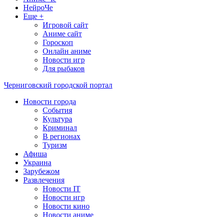
НейроЧе
Еще +
Игровой сайт
Аниме сайт
Гороскоп
Онлайн аниме
Новости игр
Для рыбаков
Черниговский городской портал
Новости города
События
Культура
Криминал
В регионах
Туризм
Афиша
Украина
Зарубежом
Развлечения
Новости IT
Новости игр
Новости кино
Новости аниме