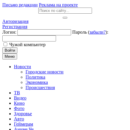
Письмо редакции
Реклама на проекте
Авторизация
Регистрация
Логин:
Пароль (
забыли?
):
Чужой компьютер
Войти
Меню
Новости
Городские новости
Политика
Экономика
Происшествия
ТВ
Видео
Кино
Фото
Здоровье
Авто
Геймерам
Аниме Че