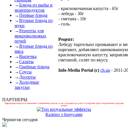
→
Блюда из рыбы и
- краснокочанная капуста - 65г
морепродуктов
- лебеда - 30г
→
Первые блюда
- сметана - 10г
→
Вторые блюда из
- соль.
муки
→
Рецепты для
микроволновых
Рецепт:
печей
Лебеду тщательно промывают и ме
→
Вторые блюда из
нарезают, добавляют шинкованну
мяса
краснокочанную капусту, заправля
→
Выпечка
сметаной, солят по вкусу.
→
Салаты
→
Грибные блюда
Info-Media Portal (c)
ch.ua
- 2011-2
→
Соусы
→
Десерты
→
Холодные
закуски
ПАРТНЕРЫ
Інформація надається виключно з ознайомчою метою та не є закликом до участі в азартних іграх чи рекламою азартних
розваг.
Казино з бонусами
Чернигов сегодня