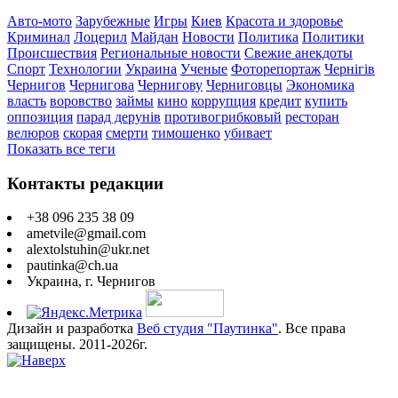
Авто-мото
Зарубежные
Игры
Киев
Красота и здоровье
Криминал
Лоцерил
Майдан
Новости
Политика
Политики
Происшествия
Региональные новости
Свежие анекдоты
Спорт
Технологии
Украина
Ученые
Фоторепортаж
Чернігів
Чернигов
Чернигова
Чернигову
Черниговцы
Экономика
власть
воровство
займы
кино
коррупция
кредит
купить
оппозиция
парад дерунів
противогрибковый
ресторан
велюров
скорая
смерти
тимошенко
убивает
Показать все теги
Контакты редакции
+38 096 235 38 09
ametvile@gmail.com
alextolstuhin@ukr.net
pautinka@ch.ua
Украина, г. Чернигов
Дизайн и разработка
Веб студия "Паутинка"
. Все права
защищены. 2011-2026г.