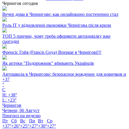
Чернигов сегодня
Вечер дома в Чернигове: как онлайнкино постепенно стал
Роль ІТ у відновленні економіки Чернігова після кризи
ТОП 5 причин, чому треба оформити автоцивілку вже
сьогодні
Френсіс Гойя (Francis Goya) Вперше в Чернігові!!!
Як аптеки "Подорожник" вбивають Українців
Автошкола в Чернигове: безопасное вождение для новичков и
+
37
°
C
H:
+
38°
L:
+
23°
Чернигов
Четверг, 06 Август
Прогноз на неделю
Пт
Сб
Вс
Пн
Вт
Ср
+
37°
+
26°
+
25°
+
27°
+
30°
+
27°