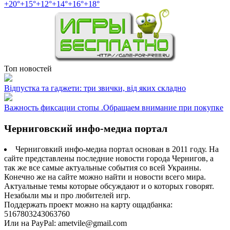
+
20°
+
15°
+
12°
+
14°
+
16°
+
18°
Топ новостей
Відпустка та гаджети: три звички, від яких складно
Важность фиксации стопы .Обращаем внимание при покупке
Черниговский инфо-медиа портал
Черниговкий инфо-медиа портал основан в 2011 году. На
сайте представлены последние новости города Чернигов, а
так же все самые актуальные события со всей Украины.
Конечно же на сайте можно найти и новости всего мира.
Актуальные темы которые обсуждают и о которых говорят.
Незабыли мы и про любителей игр.
Поддержать проект можно на карту ощадбанка:
5167803243063760
Или на PayPal: ametvile@gmail.com