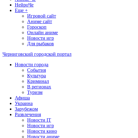
НейроЧе
Еще +
Игровой сайт
Аниме сайт
Гороскоп
Онлайн аниме
Новости игр
Для рыбаков
Черниговский городской портал
Новости города
События
Культура
Криминал
В регионах
Туризм
Афиша
Украина
Зарубежом
Развлечения
Новости IT
Новости игр
Новости кино
Новости аниме