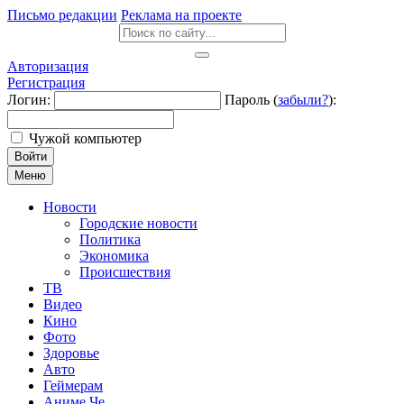
Письмо редакции
Реклама на проекте
Авторизация
Регистрация
Логин:
Пароль (
забыли?
):
Чужой компьютер
Войти
Меню
Новости
Городские новости
Политика
Экономика
Происшествия
ТВ
Видео
Кино
Фото
Здоровье
Авто
Геймерам
Аниме Че