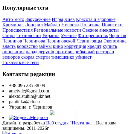
Популярные теги
Авто-мото
Зарубежные
Игры
Киев
Красота и здоровье
Криминал
Лоцерил
Майдан
Новости
Политика
Политики
Происшествия
Региональные новости
Свежие анекдоты
Спорт
Технологии
Украина
Ученые
Фоторепортаж
Чернігів
Чернигов
Чернигова
Черниговской
Черниговцы
Экономика
власть
воровство
займы
кино
коррупция
кредит
купить
оппозиция
парад дерунів
противогрибковый
ресторан
велюров
скорая
смерти
тимошенко
убивает
Показать все теги
Контакты редакции
+38 096 235 38 09
ametvile@gmail.com
alextolstuhin@ukr.net
pautinka@ch.ua
Украина, г. Чернигов
Дизайн и разработка
Веб студия "Паутинка"
. Все права
защищены. 2011-2026г.