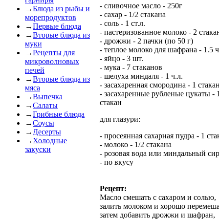
- сливочное масло - 250г
→
Блюда из рыбы и
- сахар - 1/2 стакана
морепродуктов
- соль - 1 ст.л.
→
Первые блюда
- пастеризованное молоко - 2 стака
→
Вторые блюда из
- дрожжи - 2 пачки (по 50 г)
муки
- теплое молоко для шафрана - 1.5 ч
→
Рецепты для
- яйцо - 3 шт.
микроволновых
- мука - 7 стаканов
печей
- шелуха миндаля - 1 ч.л.
→
Вторые блюда из
- засахаренная смородина - 1 стака
мяса
- засахаренные рубленые цукаты - 
→
Выпечка
стакан
→
Салаты
→
Грибные блюда
для глазури:
→
Соусы
→
Десерты
- просеянная сахарная пудра - 1 ста
→
Холодные
- молоко - 1/2 стакана
закуски
- розовая вода или миндальный си
- по вкусу
Рецепт:
Масло смешать с сахаром и солью,
залить молоком и хорошо перемеша
затем добавить дрожжи и шафран,