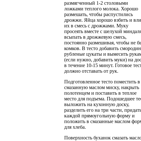
размягченный 1-2 столовыми
ложками теплого молока. Хорошо
размешать, чтобы распустились
дрожжи. Яйца хорошо взбить и вли
их в смесь с дрожжами. Муку
просеять вместе с шелухой миндал
всыпать в дрожжевую смесь,
постоянно размешивая, чтобы не б
комков. В тесто добавить смородин
рубленые цукаты и вымесить рука
(если нужно, добавить муки) на до
в течение 10-15 минут. Готовое тес
должно отставать от рук.
Подготовленное тесто поместить в
смазанную маслом миску, накрыть
полотенцем и поставить в теплое
место для подъема. Подошедшее те
выложить на кухонную доску,
разделить его на три части, придат
каждой прямоугольную форму и
положить в смазанные маслом фо
для хлеба.
Поверхность буханок смазать масл