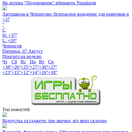
Як аптеки "Подорожник" вбивають Українців
Автошкола в Чернигове: безопасное вождение для новичков и
+
37
°
C
H:
+
37°
L:
+
20°
Чернигов
Пятница, 07 Август
Прогноз на неделю
Чт
Сб
Вс
Пн
Вт
Ср
+
38°
+
26°
+
25°
+
27°
+
30°
+
27°
+
23°
+
15°
+
12°
+
14°
+
16°
+
18°
Топ новостей
Відпустка та гаджети: три звички, від яких складно
Важность фиксации стопы .Обращаем внимание при покупке