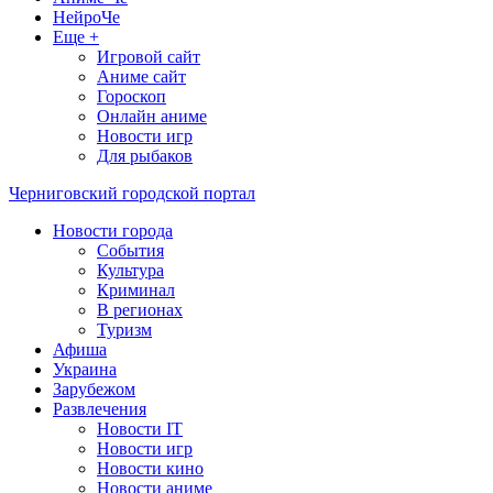
НейроЧе
Еще +
Игровой сайт
Аниме сайт
Гороскоп
Онлайн аниме
Новости игр
Для рыбаков
Черниговский городской портал
Новости города
События
Культура
Криминал
В регионах
Туризм
Афиша
Украина
Зарубежом
Развлечения
Новости IT
Новости игр
Новости кино
Новости аниме