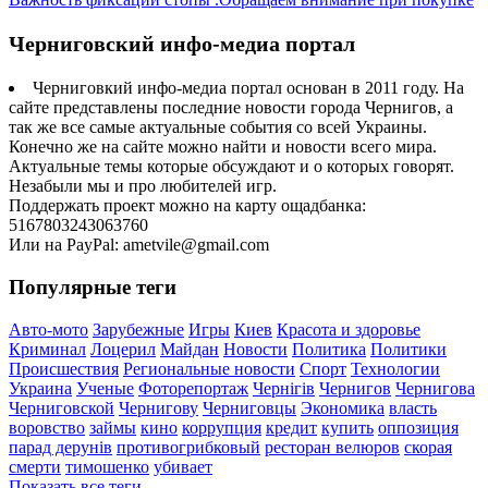
Черниговский инфо-медиа портал
Черниговкий инфо-медиа портал основан в 2011 году. На
сайте представлены последние новости города Чернигов, а
так же все самые актуальные события со всей Украины.
Конечно же на сайте можно найти и новости всего мира.
Актуальные темы которые обсуждают и о которых говорят.
Незабыли мы и про любителей игр.
Поддержать проект можно на карту ощадбанка:
5167803243063760
Или на PayPal: ametvile@gmail.com
Популярные теги
Авто-мото
Зарубежные
Игры
Киев
Красота и здоровье
Криминал
Лоцерил
Майдан
Новости
Политика
Политики
Происшествия
Региональные новости
Спорт
Технологии
Украина
Ученые
Фоторепортаж
Чернігів
Чернигов
Чернигова
Черниговской
Чернигову
Черниговцы
Экономика
власть
воровство
займы
кино
коррупция
кредит
купить
оппозиция
парад дерунів
противогрибковый
ресторан велюров
скорая
смерти
тимошенко
убивает
Показать все теги