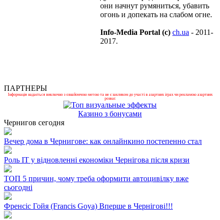
они начнут румяниться, убавить
огонь и допекать на слабом огне.
Info-Media Portal (c)
ch.ua
- 2011-
2017.
ПАРТНЕРЫ
Інформація надається виключно з ознайомчою метою та не є закликом до участі в азартних іграх чи рекламою азартних
розваг.
Казино з бонусами
Чернигов сегодня
Вечер дома в Чернигове: как онлайнкино постепенно стал
Роль ІТ у відновленні економіки Чернігова після кризи
ТОП 5 причин, чому треба оформити автоцивілку вже
сьогодні
Френсіс Гойя (Francis Goya) Вперше в Чернігові!!!