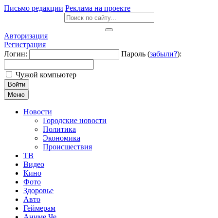
Письмо редакции
Реклама на проекте
Авторизация
Регистрация
Логин:
Пароль (
забыли?
):
Чужой компьютер
Войти
Меню
Новости
Городские новости
Политика
Экономика
Происшествия
ТВ
Видео
Кино
Фото
Здоровье
Авто
Геймерам
Аниме Че