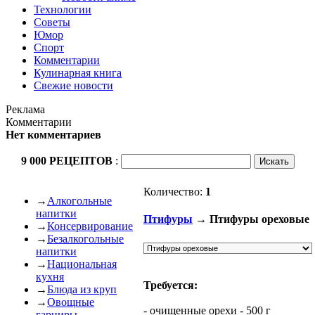
Технологии
Советы
Юмор
Спорт
Комментарии
Кулинарная книга
Свежие новости
Реклама
Комментарии
Нет комментариев
9 000 РЕЦЕПТОВ
:
Количество:
1
→
Алкогольные
напитки
Птифуры
→ Птифуры ореховые
→
Консервирование
→
Безалкогольные
напитки
→
Национальная
кухня
Требуется:
→
Блюда из круп
→
Овощные
- очищенные орехи - 500 г
гарниры