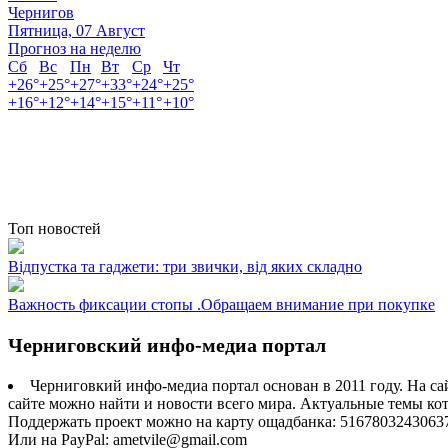
Чернигов
Пятница, 07 Август
Прогноз на неделю
Сб
Вс
Пн
Вт
Ср
Чт
+
26°
+
25°
+
27°
+
33°
+
24°
+
25°
+
16°
+
12°
+
14°
+
15°
+
11°
+
10°
Топ новостей
Відпустка та гаджети: три звички, від яких складно
Важность фиксации стопы .Обращаем внимание при покупке
Черниговский инфо-медиа портал
Черниговкий инфо-медиа портал основан в 2011 году. На са
сайте можно найти и новости всего мира. Актуальные темы ко
Поддержать проект можно на карту ощадбанка: 5167803243063
Или на PayPal: ametvile@gmail.com