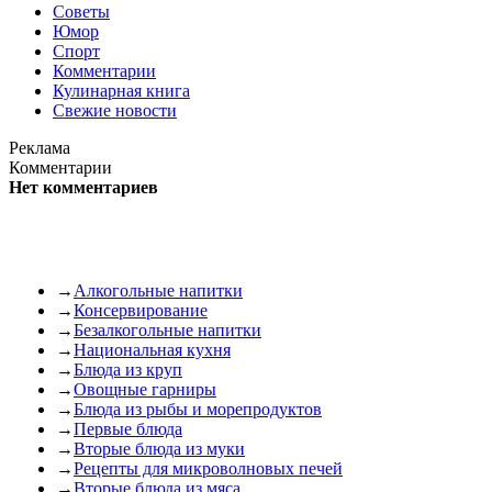
Советы
Юмор
Спорт
Комментарии
Кулинарная книга
Свежие новости
Реклама
Комментарии
Нет комментариев
→
Алкогольные напитки
→
Консервирование
→
Безалкогольные напитки
→
Национальная кухня
→
Блюда из круп
→
Овощные гарниры
→
Блюда из рыбы и морепродуктов
→
Первые блюда
→
Вторые блюда из муки
→
Рецепты для микроволновых печей
→
Вторые блюда из мяса