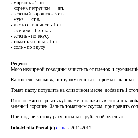
- морковь - 1 шт.
- корень петрушки - 1 шт.
- зеленый горошек - 3 ст.л.
- мука - 1 ст.л.
- масло сливочное - 1 ст.л.
- сметана - 1-2 ст.л.
- зелень - по вкусу
- томатная паста - 1 ст.л.
- соль - по вкусу
Рецепт:
Мясо нежирной говядины зачистить от пленок и сухожилий,
Картофель, морковь, петрушку очистить, промыть нарезать 
Томат-пасту потушить на сливочном масле, добавить 1 сто
Готовое мясо нарезать кубиками, положить в сотейник, доб
зеленый горошек. Залить томатным соусом, приправить сол
При подаче к столу рагу посыпать рубленой зеленью.
Info-Media Portal (c)
ch.ua
- 2011-2017.