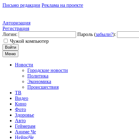
Письмо редакции
Реклама на проекте
Авторизация
Регистрация
Логин:
Пароль (
забыли?
):
Чужой компьютер
Войти
Меню
Новости
Городские новости
Политика
Экономика
Происшествия
ТВ
Видео
Кино
Фото
Здоровье
Авто
Геймерам
Аниме Че
НейроЧе