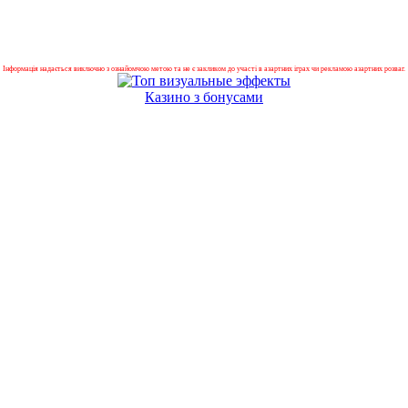
Інформація надається виключно з ознайомчою метою та не є закликом до участі в азартних іграх чи рекламою азартних розваг.
Казино з бонусами