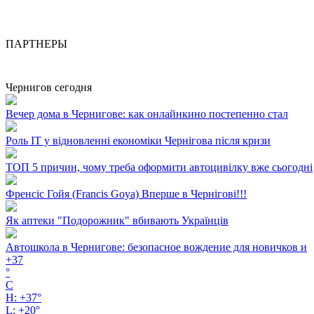
ПАРТНЕРЫ
Чернигов сегодня
Вечер дома в Чернигове: как онлайнкино постепенно стал
Роль ІТ у відновленні економіки Чернігова після кризи
ТОП 5 причин, чому треба оформити автоцивілку вже сьогодні
Френсіс Гойя (Francis Goya) Вперше в Чернігові!!!
Як аптеки "Подорожник" вбивають Українців
Автошкола в Чернигове: безопасное вождение для новичков и
+
37
°
C
H:
+
37°
L:
+
20°