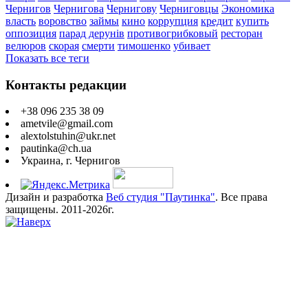
Чернигов
Чернигова
Чернигову
Черниговцы
Экономика
власть
воровство
займы
кино
коррупция
кредит
купить
оппозиция
парад дерунів
противогрибковый
ресторан
велюров
скорая
смерти
тимошенко
убивает
Показать все теги
Контакты редакции
+38 096 235 38 09
ametvile@gmail.com
alextolstuhin@ukr.net
pautinka@ch.ua
Украина, г. Чернигов
Дизайн и разработка
Веб студия "Паутинка"
. Все права
защищены. 2011-2026г.