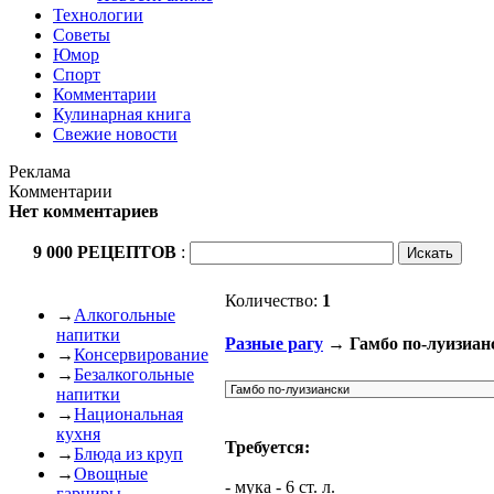
Технологии
Советы
Юмор
Спорт
Комментарии
Кулинарная книга
Свежие новости
Реклама
Комментарии
Нет комментариев
9 000 РЕЦЕПТОВ
:
Количество:
1
→
Алкогольные
напитки
Разные рагу
→ Гамбо по-луизиан
→
Консервирование
→
Безалкогольные
напитки
→
Национальная
кухня
Требуется:
→
Блюда из круп
→
Овощные
- мука - 6 ст. л.
гарниры