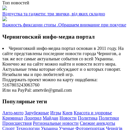
Топ новостей
Відпустка та гаджети: три звички, від яких складно
Важность фиксации стопы .Обращаем внимание при покупке
Черниговский инфо-медиа портал
Черниговкий инфо-медиа портал основан в 2011 году. На
сайте представлены последние новости города Чернигов, а
так же все самые актуальные события со всей Украины.
Конечно же на сайте можно найти и новости всего мира.
Актуальные темы которые обсуждают и о которых говорят.
Незабыли мы и про любителей игр.
Поддержать проект можно на карту ощадбанка:
5167803243063760
Или на PayPal: ametvile@gmail.com
Популярные теги
Авто-мото
Зарубежные
Игры
Киев
Красота и здоровье
Криминал
Лоцерил
Майдан
Новости
Политика
Политики
Происшествия
Региональные новости
Свежие анекдоты
Спорт
Технологии
Украина
Ученые
Фоторепортаж
Чернігів