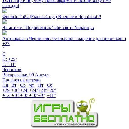
ТОП 5 причин, чому треба оформити автоцивілку вже
сьогодні
Френсіс Гойя (Francis Goya) Вперше в Чернігові!!!
Як аптеки "Подорожник" вбивають Українців
Автошкола в Чернигове: безопасное вождение для новичков и
+
23
°
C
H:
+
25°
L:
+
11°
Чернигов
Воскресенье, 09 Август
Прогноз на неделю
Пн
Вт
Ср
Чт
Пт
Сб
+
29°
+
30°
+
24°
+
24°
+
23°
+
26°
+
13°
+
16°
+
10°
+
10°
+
9°
+
11°