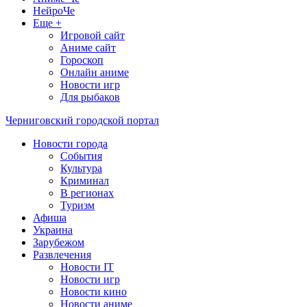
НейроЧе
Еще +
Игровой сайт
Аниме сайт
Гороскоп
Онлайн аниме
Новости игр
Для рыбаков
Черниговский городской портал
Новости города
События
Культура
Криминал
В регионах
Туризм
Афиша
Украина
Зарубежом
Развлечения
Новости IT
Новости игр
Новости кино
Новости аниме