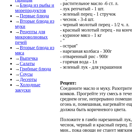
- растительное масло -6 ст. л.
→
Блюда из рыбы и
- лук репчатый - 1 шт.
морепродуктов
- зеленый перец - 1 стручок
→
Первые блюда
- чеснок - 3-4 шт.
→
Вторые блюда из
- черный молотый перец - 1/2 ч. л.
муки
- красный молотый перец - на кон
→
Рецепты для
- куриное мясо - 1 кг
микроволновых
- "
печей
- острая"
→
Вторые блюда из
- нарезаная колбаса - 300г
мяса
- отваренный рис - 900г
→
Выпечка
- горячая вода - 1л
→
Салаты
- зеленый лук - для украшения
→
Грибные блюда
→
Соусы
→
Десерты
Рецепт:
→
Холодные
Соедините масло и муку. Разотрите
закуски
комков. Прогрейте эту смесь в теч
среднем огне, непрерывно помеши
огонь и, помешивая, нагревайте ещ
должна быть коричневого цвета.
Положите в гамбо нарезанный лук,
чеснок, черный и красный перец. 
мин., пока овощи не станут мягким