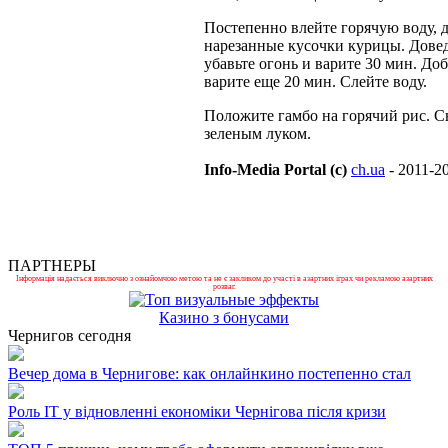
Постепенно влейте горячую воду, д
нарезанные кусочки курицы. Довед
убавьте огонь и варите 30 мин. Доб
варите еще 20 мин. Слейте воду.
Положите гамбо на горячий рис. С
зеленым луком.
Info-Media Portal (c)
ch.ua
- 2011-2
ПАРТНЕРЫ
Інформація надається виключно з ознайомчою метою та не є закликом до участі в азартних іграх чи рекламою азартних
розваг.
Казино з бонусами
Чернигов сегодня
Вечер дома в Чернигове: как онлайнкино постепенно стал
Роль ІТ у відновленні економіки Чернігова після кризи