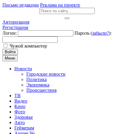
Письмо редакции
Реклама на проекте
Авторизация
Регистрация
Логин:
Пароль (
забыли?
):
Чужой компьютер
Войти
Меню
Новости
Городские новости
Политика
Экономика
Происшествия
ТВ
Видео
Кино
Фото
Здоровье
Авто
Геймерам
Аниме Че