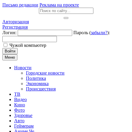
Письмо редакции
Реклама на проекте
Авторизация
Регистрация
Логин:
Пароль (
забыли?
):
Чужой компьютер
Войти
Меню
Новости
Городские новости
Политика
Экономика
Происшествия
ТВ
Видео
Кино
Фото
Здоровье
Авто
Геймерам
Аниме Че