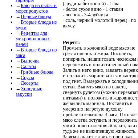
(грудина 6ез костей) - 1.5кг
→
Блюда из рыбы и
- белое сухое вино - 1 стакан
морепродуктов
- чеснок - 3-4 зубчика
→
Первые блюда
- соль, черный молотый перец - по
→
Вторые блюда из
вкусу.
муки
→
Рецепты для
микроволновых
Рецепт:
печей
Промыть в холодной воде мясо не
→
Вторые блюда из
срезая пленок и жира. Посолить,
мяса
поперчить, нашпиговать чесноком 
→
Выпечка
переложить в полиэтиленовый паке
→
Салаты
Залить в него вино, завязать верев
→
Грибные блюда
и положить мариноваться в кастр
→
Соусы
под гнет. Выдержать в холодильни
→
Десерты
сутки. Вынуть мясо из пакета,
→
Холодные
свернуть рулетом (можно перевяза
закуски
нитками) и положить в жаровню, т
же вылить маринад. Поставить в
умеренно нагретую духовку
приблизительно на 3 часа. Готовое
мясо слегка остудить и переложить
узкий полиэтиленовый пакет, влит
туда же не выкипевшую жидкость.
Завязать пакет с двух сторон, как