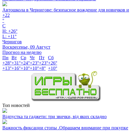
Автошкола в Чернигове: безопасное вождение для новичков и
+
22
°
C
H:
+
26°
L:
+
11°
Чернигов
Воскресенье, 09 Август
Прогноз на неделю
Пн
Вт
Ср
Чт
Пт
Сб
+
28°
+
31°
+
24°
+
23°
+
23°
+
26°
+
13°
+
16°
+
10°
+
10°
+
8°
+
10°
Топ новостей
Відпустка та гаджети: три звички, від яких складно
Важность фиксации стопы .Обращаем внимание при покупке