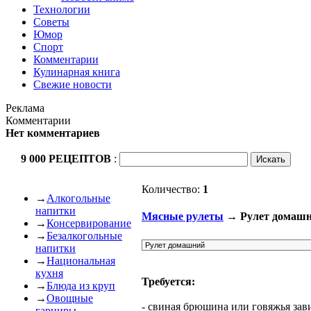
Технологии
Советы
Юмор
Спорт
Комментарии
Кулинарная книга
Свежие новости
Реклама
Комментарии
Нет комментариев
9 000 РЕЦЕПТОВ
:
Количество:
1
→
Алкогольные
напитки
Мясные рулеты
→ Рулет домаш
→
Консервирование
→
Безалкогольные
напитки
→
Национальная
кухня
Требуется:
→
Блюда из круп
→
Овощные
- свиная брюшина или говяжья зав
гарниры