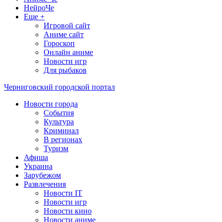
НейроЧе
Еще +
Игровой сайт
Аниме сайт
Гороскоп
Онлайн аниме
Новости игр
Для рыбаков
Черниговский городской портал
Новости города
События
Культура
Криминал
В регионах
Туризм
Афиша
Украина
Зарубежом
Развлечения
Новости IT
Новости игр
Новости кино
Новости аниме