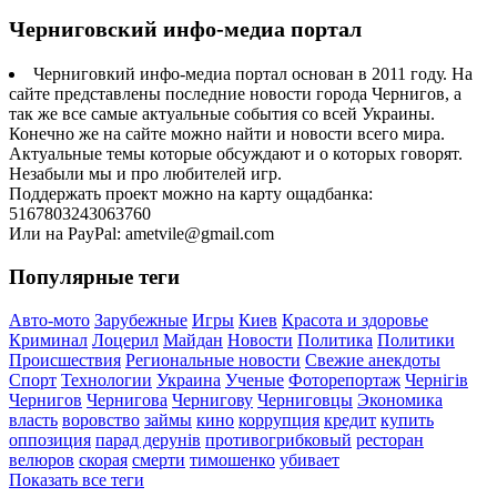
Черниговский инфо-медиа портал
Черниговкий инфо-медиа портал основан в 2011 году. На
сайте представлены последние новости города Чернигов, а
так же все самые актуальные события со всей Украины.
Конечно же на сайте можно найти и новости всего мира.
Актуальные темы которые обсуждают и о которых говорят.
Незабыли мы и про любителей игр.
Поддержать проект можно на карту ощадбанка:
5167803243063760
Или на PayPal: ametvile@gmail.com
Популярные теги
Авто-мото
Зарубежные
Игры
Киев
Красота и здоровье
Криминал
Лоцерил
Майдан
Новости
Политика
Политики
Происшествия
Региональные новости
Свежие анекдоты
Спорт
Технологии
Украина
Ученые
Фоторепортаж
Чернігів
Чернигов
Чернигова
Чернигову
Черниговцы
Экономика
власть
воровство
займы
кино
коррупция
кредит
купить
оппозиция
парад дерунів
противогрибковый
ресторан
велюров
скорая
смерти
тимошенко
убивает
Показать все теги