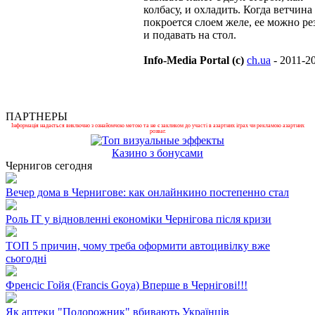
колбасу, и охладить. Когда ветчина
покроется слоем желе, ее можно ре
и подавать на стол.
Info-Media Portal (c)
ch.ua
- 2011-2
ПАРТНЕРЫ
Інформація надається виключно з ознайомчою метою та не є закликом до участі в азартних іграх чи рекламою азартних
розваг.
Казино з бонусами
Чернигов сегодня
Вечер дома в Чернигове: как онлайнкино постепенно стал
Роль ІТ у відновленні економіки Чернігова після кризи
ТОП 5 причин, чому треба оформити автоцивілку вже
сьогодні
Френсіс Гойя (Francis Goya) Вперше в Чернігові!!!
Як аптеки "Подорожник" вбивають Українців