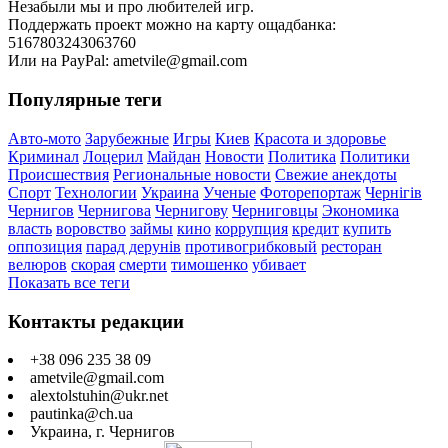
Незабыли мы и про любителей игр.
Поддержать проект можно на карту ощадбанка:
5167803243063760
Или на PayPal: ametvile@gmail.com
Популярные теги
Авто-мото
Зарубежные
Игры
Киев
Красота и здоровье
Криминал
Лоцерил
Майдан
Новости
Политика
Политики
Происшествия
Региональные новости
Свежие анекдоты
Спорт
Технологии
Украина
Ученые
Фоторепортаж
Чернігів
Чернигов
Чернигова
Чернигову
Черниговцы
Экономика
власть
воровство
займы
кино
коррупция
кредит
купить
оппозиция
парад дерунів
противогрибковый
ресторан
велюров
скорая
смерти
тимошенко
убивает
Показать все теги
Контакты редакции
+38 096 235 38 09
ametvile@gmail.com
alextolstuhin@ukr.net
pautinka@ch.ua
Украина, г. Чернигов