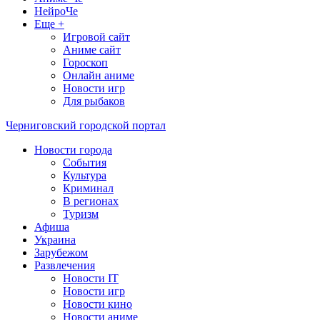
НейроЧе
Еще +
Игровой сайт
Аниме сайт
Гороскоп
Онлайн аниме
Новости игр
Для рыбаков
Черниговский городской портал
Новости города
События
Культура
Криминал
В регионах
Туризм
Афиша
Украина
Зарубежом
Развлечения
Новости IT
Новости игр
Новости кино
Новости аниме