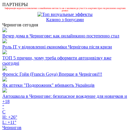
ПАРТНЕРЫ
Інформація надається виключно з ознайомчою метою та не є закликом до участі в азартних іграх чи рекламою азартних
розваг.
Казино з бонусами
Чернигов сегодня
Вечер дома в Чернигове: как онлайнкино постепенно стал
Роль ІТ у відновленні економіки Чернігова після кризи
ТОП 5 причин, чому треба оформити автоцивілку вже
сьогодні
Френсіс Гойя (Francis Goya) Вперше в Чернігові!!!
Як аптеки "Подорожник" вбивають Українців
Автошкола в Чернигове: безопасное вождение для новичков и
+
18
°
C
H:
+
26°
L:
+
11°
Чернигов