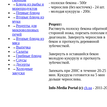
- полоски бекона - 500г
→
Блюда из рыбы и
- чернослив (без косточек) - 24 шт.
морепродуктов
- молодая кукуруза - 200г.
→
Первые блюда
→
Вторые блюда из
муки
Рецепт:
→
Рецепты для
Растянуть полоску бекона обратно
микроволновых
стороной ножа, порезать пополам 
печей
диагонали. Завернуть чернослив в
→
Вторые блюда из
бекон и проткнуть деревянной
мяса
зубочисткой.
→
Выпечка
→
Салаты
Завернуть в оставшийся бекон
→
Грибные блюда
молодую кукурузу и проткнуть
→
Соусы
зубочисткой.
→
Десерты
→
Холодные
Запекать при 200С в течение 20-25
закуски
мин. Кукуруза готовится на 5 мин
дольше чернослива.
Info-Media Portal (c)
ch.ua
- 2011-2