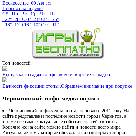
Воскресенье, 09 Август
Прогноз на неделю
Сб
Пн
Вт
Ср
Чт
Пт
+
22°
+
28°
+
30°
+
23°
+
24°
+
25°
+
16°
+
13°
+
16°
+
10°
+
10°
+
11°
Топ новостей
Відпустка та гаджети: три звички, від яких складно
Важность фиксации стопы .Обращаем внимание при покупке
Черниговский инфо-медиа портал
Черниговкий инфо-медиа портал основан в 2011 году. На
сайте представлены последние новости города Чернигов, а
так же все самые актуальные события со всей Украины.
Конечно же на сайте можно найти и новости всего мира.
Актуальные темы которые обсуждают и о которых говорят.