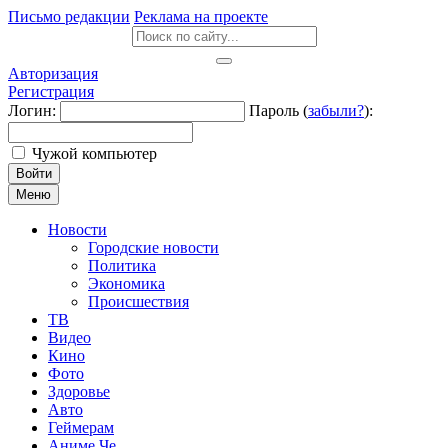
Письмо редакции
Реклама на проекте
Авторизация
Регистрация
Логин:
Пароль (
забыли?
):
Чужой компьютер
Войти
Меню
Новости
Городские новости
Политика
Экономика
Происшествия
ТВ
Видео
Кино
Фото
Здоровье
Авто
Геймерам
Аниме Че