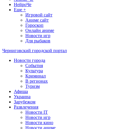
НейроЧе
Еще +
Игровой сайт
Аниме сайт
Гороскоп
Онлайн аниме
Новости игр
Для рыбаков
Черниговский городской портал
Новости города
События
Культура
Криминал
В регионах
Туризм
Афиша
Украина
Зарубежом
Развлечения
Новости IT
Новости игр
Новости кино
Новости аниме