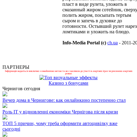
пласт в виде рулета, уложить в
смазанный жиром сотейник, сверх
полить жиром, посыпать тертым
сыром и запечь в духовке до
готовности. Остывший рулет нарез
ломтиками и уложить на блюдо.
Info-Media Portal (c)
ch.ua
- 2011-2
ПАРТНЕРЫ
Інформація надається виключно з ознайомчою метою та не є закликом до участі в азартних іграх чи рекламою азартних
розваг.
Казино з бонусами
Чернигов сегодня
Вечер дома в Чернигове: как онлайнкино постепенно стал
Роль ІТ у відновленні економіки Чернігова після кризи
ТОП 5 причин, чому треба оформити автоцивілку вже
сьогодні