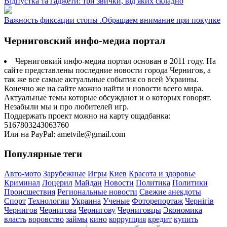
Відпустка та гаджети: три звички, від яких складно
Важность фиксации стопы .Обращаем внимание при покупке
Черниговский инфо-медиа портал
Черниговкий инфо-медиа портал основан в 2011 году. На
сайте представлены последние новости города Чернигов, а
так же все самые актуальные события со всей Украины.
Конечно же на сайте можно найти и новости всего мира.
Актуальные темы которые обсуждают и о которых говорят.
Незабыли мы и про любителей игр.
Поддержать проект можно на карту ощадбанка:
5167803243063760
Или на PayPal: ametvile@gmail.com
Популярные теги
Авто-мото
Зарубежные
Игры
Киев
Красота и здоровье
Криминал
Лоцерил
Майдан
Новости
Политика
Политики
Происшествия
Региональные новости
Свежие анекдоты
Спорт
Технологии
Украина
Ученые
Фоторепортаж
Чернігів
Чернигов
Чернигова
Чернигову
Черниговцы
Экономика
власть
воровство
займы
кино
коррупция
кредит
купить