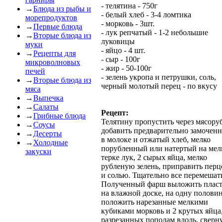
- телятина - 750г
→
Блюда из рыбы и
- белый хлеб - 3-4 ломтика
морепродуктов
- морковь - 3шт.
→
Первые блюда
- лук репчатый - 1-2 небольшие
→
Вторые блюда из
луковицы
муки
- яйцо - 4 шт.
→
Рецепты для
- сыр - 100г
микроволновых
- жир - 50-100г
печей
- зелень укропа и петрушки, соль,
→
Вторые блюда из
черный молотый перец - по вкусу
мяса
→
Выпечка
→
Салаты
Рецепт:
→
Грибные блюда
Телятину пропустить через мясоруб
→
Соусы
добавить предварительно замочен
→
Десерты
в молоке и отжатый хлеб, мелко
→
Холодные
порубленный или натертый на мел
закуски
терке лук, 2 сырых яйца, мелко
рубленую зелень, приправить перц
и солью. Тщательно все перемешат
Полученный фарш выложить плас
на влажной доске, на одну полови
положить нарезанные мелкими
кубиками морковь и 2 крутых яйца
разрезанных пополам вдоль, сверн