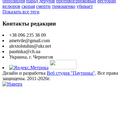
оппозиция
парад дерунів
противогрибковый
ресторан
велюров
скорая
смерти
тимошенко
убивает
Показать все теги
Контакты редакции
+38 096 235 38 09
ametvile@gmail.com
alextolstuhin@ukr.net
pautinka@ch.ua
Украина, г. Чернигов
Дизайн и разработка
Веб студия "Паутинка"
. Все права
защищены. 2011-2026г.