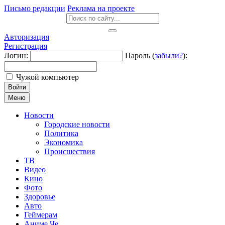
Письмо редакции
Реклама на проекте
Авторизация
Регистрация
Логин:
Пароль (
забыли?
):
Чужой компьютер
Войти
Меню
Новости
Городские новости
Политика
Экономика
Происшествия
ТВ
Видео
Кино
Фото
Здоровье
Авто
Геймерам
Аниме Че