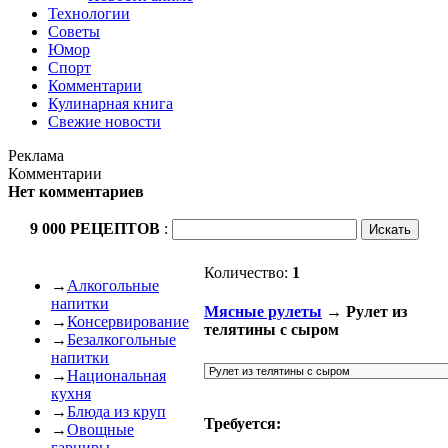
Технологии
Советы
Юмор
Спорт
Комментарии
Кулинарная книга
Свежие новости
Реклама
Комментарии
Нет комментариев
9 000 РЕЦЕПТОВ
:
Количество:
1
→
Алкогольные
напитки
Мясные рулеты
→ Рулет из
→
Консервирование
телятины с сыром
→
Безалкогольные
напитки
→
Национальная
кухня
→
Блюда из круп
Требуется:
→
Овощные
гарниры