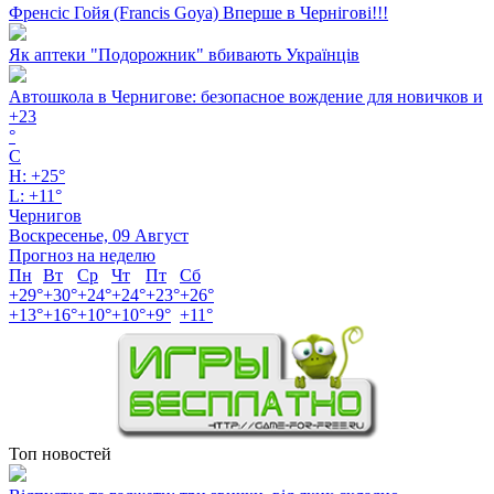
Френсіс Гойя (Francis Goya) Вперше в Чернігові!!!
Як аптеки "Подорожник" вбивають Українців
Автошкола в Чернигове: безопасное вождение для новичков и
+
23
°
C
H:
+
25°
L:
+
11°
Чернигов
Воскресенье, 09 Август
Прогноз на неделю
Пн
Вт
Ср
Чт
Пт
Сб
+
29°
+
30°
+
24°
+
24°
+
23°
+
26°
+
13°
+
16°
+
10°
+
10°
+
9°
+
11°
Топ новостей