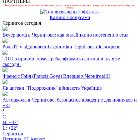
ПАРТНЕРЫ
Інформація надається виключно з ознайомчою метою та не є закликом до участі в азартних іграх чи рекламою азартних
розваг.
Казино з бонусами
Чернигов сегодня
Вечер дома в Чернигове: как онлайнкино постепенно стал
Роль ІТ у відновленні економіки Чернігова після кризи
ТОП 5 причин, чому треба оформити автоцивілку вже
сьогодні
Френсіс Гойя (Francis Goya) Вперше в Чернігові!!!
Як аптеки "Подорожник" вбивають Українців
Автошкола в Чернигове: безопасное вождение для новичков и
+
37
°
C
H:
+
37°
L:
+
22°
Чернигов
Пятница, 07 Август