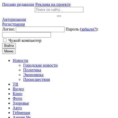
Письмо редакции
Реклама на проекте
Авторизация
Регистрация
Логин:
Пароль (
забыли?
):
Чужой компьютер
Войти
Меню
Новости
Городские новости
Политика
Экономика
Происшествия
ТВ
Видео
Кино
Фото
Здоровье
Авто
Геймерам
Аниме Че