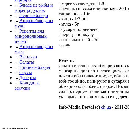
- корень сельдерея - 120г
→
Блюда из рыбы и
- печень говяжья или свиная - 200,
морепродуктов
сливочное - 10г
→
Первые блюда
- яйцо - 1/2 шт.
→
Вторые блюда из
- мука - 5г
муки
- сухари толченные
→
Рецепты для
- перец - по вкусу
микроволновых
- сок лимонный - 5г
печей
- соль.
→
Вторые блюда из
мяса
→
Выпечка
Рецепт:
→
Салаты
Ломтики сельдерея обжаривают в 
→
Грибные блюда
маргарине до золотистого цвета. 
→
Соусы
печени обваливают в муке, обмаки
→
Десерты
взбитое яйцо, панируют в сухарях 
→
Холодные
обжаривают с обеих сторон. Посы
закуски
солью, перцем, поливают лимонны
укладывают на ломтики сельдерея.
Info-Media Portal (c)
ch.ua
- 2011-2