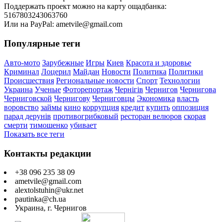
Поддержать проект можно на карту ощадбанка:
5167803243063760
Или на PayPal: ametvile@gmail.com
Популярные теги
Авто-мото
Зарубежные
Игры
Киев
Красота и здоровье
Криминал
Лоцерил
Майдан
Новости
Политика
Политики
Происшествия
Региональные новости
Спорт
Технологии
Украина
Ученые
Фоторепортаж
Чернігів
Чернигов
Чернигова
Черниговской
Чернигову
Черниговцы
Экономика
власть
воровство
займы
кино
коррупция
кредит
купить
оппозиция
парад дерунів
противогрибковый
ресторан велюров
скорая
смерти
тимошенко
убивает
Показать все теги
Контакты редакции
+38 096 235 38 09
ametvile@gmail.com
alextolstuhin@ukr.net
pautinka@ch.ua
Украина, г. Чернигов