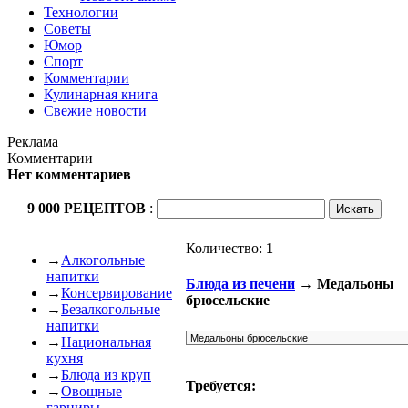
Технологии
Советы
Юмор
Спорт
Комментарии
Кулинарная книга
Свежие новости
Реклама
Комментарии
Нет комментариев
9 000 РЕЦЕПТОВ
:
Количество:
1
→
Алкогольные
напитки
Блюда из печени
→ Медальоны
→
Консервирование
брюсельские
→
Безалкогольные
напитки
→
Национальная
кухня
→
Блюда из круп
Требуется:
→
Овощные
гарниры