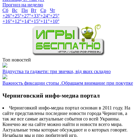
Прогноз на неделю
Сб
Вс
Пн
Вт
Ср
Чт
+
26°
+
25°
+
27°
+
33°
+
24°
+
25°
+
16°
+
12°
+
14°
+
15°
+
11°
+
10°
Топ новостей
Відпустка та гаджети: три звички, від яких складно
Важность фиксации стопы .Обращаем внимание при покупке
Черниговский инфо-медиа портал
Черниговкий инфо-медиа портал основан в 2011 году. На
сайте представлены последние новости города Чернигов, а
так же все самые актуальные события со всей Украины.
Конечно же на сайте можно найти и новости всего мира.
Актуальные темы которые обсуждают и о которых говорят.
Незабыли мы и про любителей игр.