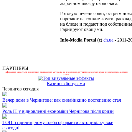
жарочном шкафу около часа.
Готовую печень солят, острым нож
нарезают на тонкие ломти, раскла
на блюде и подают под собственны
Гарнируют овощами.
Info-Media Portal (c)
ch.ua
- 2011-2
ПАРТНЕРЫ
Інформація надається виключно з ознайомчою метою та не є закликом до участі в азартних іграх чи рекламою азартних
розваг.
Казино з бонусами
Чернигов сегодня
Вечер дома в Чернигове: как онлайнкино постепенно стал
Роль ІТ у відновленні економіки Чернігова після кризи
ТОП 5 причин, чому треба оформити автоцивілку вже
сьогодні