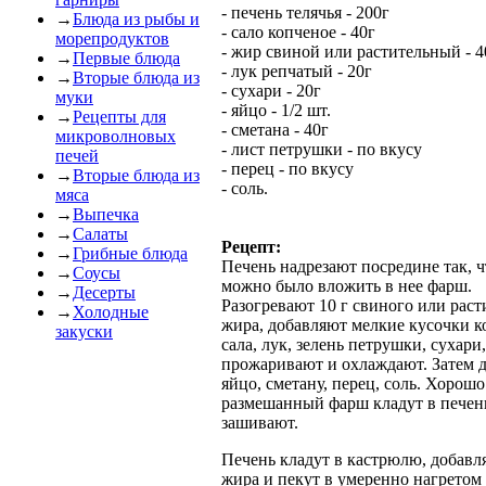
- печень телячья - 200г
→
Блюда из рыбы и
- сало копченое - 40г
морепродуктов
- жир свиной или растительный - 4
→
Первые блюда
- лук репчатый - 20г
→
Вторые блюда из
- сухари - 20г
муки
- яйцо - 1/2 шт.
→
Рецепты для
- сметана - 40г
микроволновых
- лист петрушки - по вкусу
печей
- перец - по вкусу
→
Вторые блюда из
- соль.
мяса
→
Выпечка
→
Салаты
Рецепт:
→
Грибные блюда
Печень надрезают посредине так, 
→
Соусы
можно было вложить в нее фарш.
→
Десерты
Разогревают 10 г свиного или раст
→
Холодные
жира, добавляют мелкие кусочки к
закуски
сала, лук, зелень петрушки, сухари,
прожаривают и охлаждают. Затем 
яйцо, сметану, перец, соль. Хорошо
размешанный фарш кладут в печень
зашивают.
Печень кладут в кастрюлю, добавл
жира и пекут в умеренно нагретом