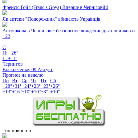
Френсіс Гойя (Francis Goya) Вперше в Чернігові!!!
Як аптеки "Подорожник" вбивають Українців
Автошкола в Чернигове: безопасное вождение для новичков и
+
22
°
C
H:
+
26°
L:
+
11°
Чернигов
Воскресенье, 09 Август
Прогноз на неделю
Пн
Вт
Ср
Чт
Пт
Сб
+
28°
+
31°
+
24°
+
23°
+
23°
+
26°
+
13°
+
16°
+
10°
+
10°
+
8°
+
10°
Топ новостей