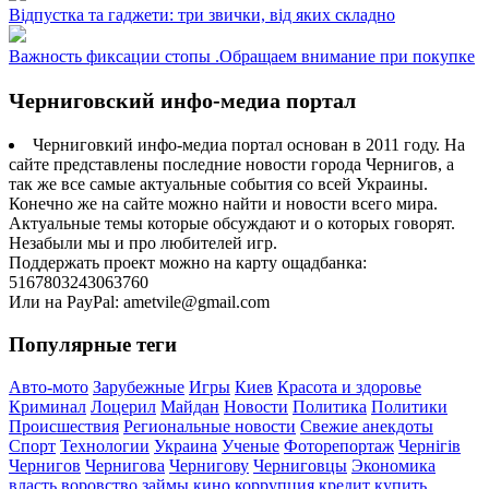
Відпустка та гаджети: три звички, від яких складно
Важность фиксации стопы .Обращаем внимание при покупке
Черниговский инфо-медиа портал
Черниговкий инфо-медиа портал основан в 2011 году. На
сайте представлены последние новости города Чернигов, а
так же все самые актуальные события со всей Украины.
Конечно же на сайте можно найти и новости всего мира.
Актуальные темы которые обсуждают и о которых говорят.
Незабыли мы и про любителей игр.
Поддержать проект можно на карту ощадбанка:
5167803243063760
Или на PayPal: ametvile@gmail.com
Популярные теги
Авто-мото
Зарубежные
Игры
Киев
Красота и здоровье
Криминал
Лоцерил
Майдан
Новости
Политика
Политики
Происшествия
Региональные новости
Свежие анекдоты
Спорт
Технологии
Украина
Ученые
Фоторепортаж
Чернігів
Чернигов
Чернигова
Чернигову
Черниговцы
Экономика
власть
воровство
займы
кино
коррупция
кредит
купить