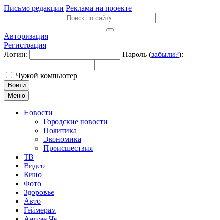
Письмо редакции
Реклама на проекте
Авторизация
Регистрация
Логин:
Пароль (
забыли?
):
Чужой компьютер
Войти
Меню
Новости
Городские новости
Политика
Экономика
Происшествия
ТВ
Видео
Кино
Фото
Здоровье
Авто
Геймерам
Аниме Че