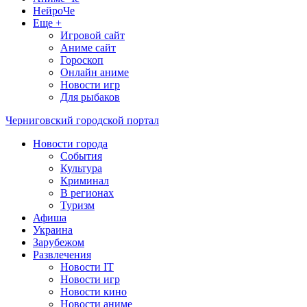
НейроЧе
Еще +
Игровой сайт
Аниме сайт
Гороскоп
Онлайн аниме
Новости игр
Для рыбаков
Черниговский городской портал
Новости города
События
Культура
Криминал
В регионах
Туризм
Афиша
Украина
Зарубежом
Развлечения
Новости IT
Новости игр
Новости кино
Новости аниме