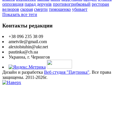
оппозиция
парад дерунів
противогрибковый
ресторан
велюров
скорая
смерти
тимошенко
убивает
Показать все теги
Контакты редакции
+38 096 235 38 09
ametvile@gmail.com
alextolstuhin@ukr.net
pautinka@ch.ua
Украина, г. Чернигов
Дизайн и разработка
Веб студия "Паутинка"
. Все права
защищены. 2011-2026г.