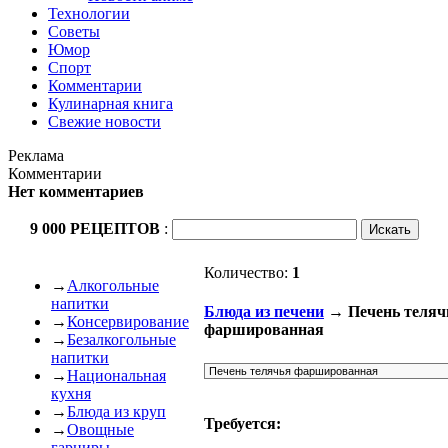
Технологии
Советы
Юмор
Спорт
Комментарии
Кулинарная книга
Свежие новости
Реклама
Комментарии
Нет комментариев
9 000 РЕЦЕПТОВ
:
Количество:
1
→
Алкогольные
напитки
Блюда из печени
→ Печень теляч
→
Консервирование
фаршированная
→
Безалкогольные
напитки
→
Национальная
кухня
→
Блюда из круп
Требуется:
→
Овощные
гарниры