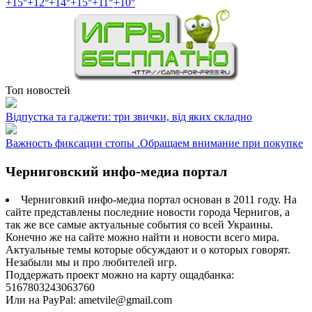
+
15°
+
12°
+
14°
+
15°
+
11°
+
10°
Топ новостей
Відпустка та гаджети: три звички, від яких складно
Важность фиксации стопы .Обращаем внимание при покупке
Черниговский инфо-медиа портал
Черниговкий инфо-медиа портал основан в 2011 году. На
сайте представлены последние новости города Чернигов, а
так же все самые актуальные события со всей Украины.
Конечно же на сайте можно найти и новости всего мира.
Актуальные темы которые обсуждают и о которых говорят.
Незабыли мы и про любителей игр.
Поддержать проект можно на карту ощадбанка:
5167803243063760
Или на PayPal: ametvile@gmail.com