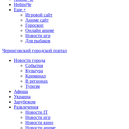
НейроЧе
Еще +
Игровой сайт
Аниме сайт
Гороскоп
Онлайн аниме
Новости игр
Для рыбаков
Черниговский городской портал
Новости города
События
Культура
Криминал
В регионах
Туризм
Афиша
Украина
Зарубежом
Развлечения
Новости IT
Новости игр
Новости кино
Новости аниме