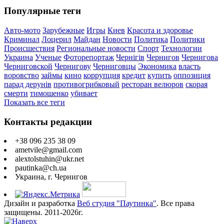
Популярные теги
Авто-мото
Зарубежные
Игры
Киев
Красота и здоровье
Криминал
Лоцерил
Майдан
Новости
Политика
Политики
Происшествия
Региональные новости
Спорт
Технологии
Украина
Ученые
Фоторепортаж
Чернігів
Чернигов
Чернигова
Черниговской
Чернигову
Черниговцы
Экономика
власть
воровство
займы
кино
коррупция
кредит
купить
оппозиция
парад дерунів
противогрибковый
ресторан велюров
скорая
смерти
тимошенко
убивает
Показать все теги
Контакты редакции
+38 096 235 38 09
ametvile@gmail.com
alextolstuhin@ukr.net
pautinka@ch.ua
Украина, г. Чернигов
Дизайн и разработка
Веб студия "Паутинка"
. Все права
защищены. 2011-2026г.