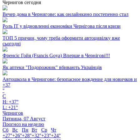
Чернигов сегодня
Вечер дома в Чернигове: как онлайнкино постепенно стал
Роль ІТ у відновленні економіки Чернігова після кризи
ТОП 5 причин, чому треба оформити автоцивілку вже
сьогодні
Френсіс Гойя (Francis Goya) Вперше в Чернігові!!!
Як аптеки "Подорожник" вбивають Українців
Автошкола в Чернигове: безопасное вождение для новичков и
+
37
°
C
H:
+
37°
L:
+
21°
Чернигов
Пятница, 07 Август
Прогноз на неделю
Сб
Вс
Пн
Вт
Ср
Чт
+
27°
+
26°
+
28°
+
32°
+
23°
+
24°