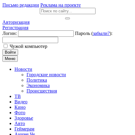
Письмо редакции
Реклама на проекте
Авторизация
Регистрация
Логин:
Пароль (
забыли?
):
Чужой компьютер
Войти
Меню
Новости
Городские новости
Политика
Экономика
Происшествия
ТВ
Видео
Кино
Фото
Здоровье
Авто
Геймерам
Аниме Че