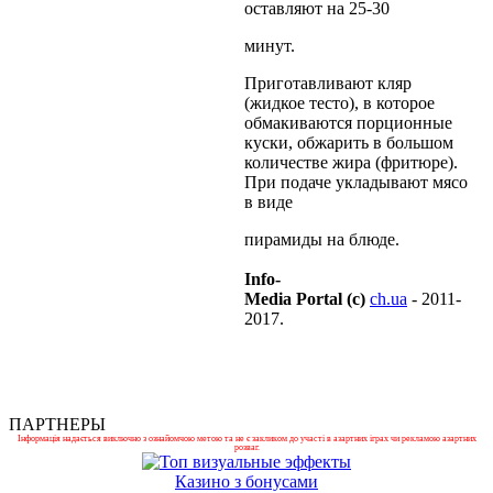
оставляют на 25-30
минут.
Приготавливают кляр
(жидкое тесто), в которое
обмакиваются порционные
куски, обжарить в большом
количестве жира (фритюре).
При подаче укладывают мясо
в виде
пирамиды на блюде.
Info-
Media Portal (c)
ch.ua
- 2011-
2017.
ПАРТНЕРЫ
Інформація надається виключно з ознайомчою метою та не є закликом до участі в азартних іграх чи рекламою азартних
розваг.
Казино з бонусами