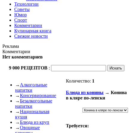
Технологии
Советы
Юмор
Спорт
Комментарии
Кулинарная книга
Свежие новости
Реклама
Комментарии
Нет комментариев
9 000 РЕЦЕПТОВ
:
Количество:
1
→
Алкогольные
напитки
Блюда из конины
→ Конина
→
Консервирование
в кляре по-ленски
→
Безалкогольные
напитки
→
Национальная
кухня
→
Блюда из круп
Требуется:
→
Овощные
гарниры