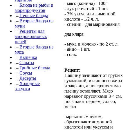
- мясо (конина) - 100г
→
Блюда из рыбы и
- лук репчатый - 1 шт.
морепродуктов
- 3% уксус или лимонной
→
Первые блюда
кислота - 1/2 ч. л.
→
Вторые блюда из
- специи - для маринования
муки
→
Рецепты для
для кляра:
микроволновых
печей
- мука и молоко - по 2 ст. л.
→
Вторые блюда из
- яйцо - 1 шт.
мяса
- соль.
→
Выпечка
→
Салаты
→
Грибные блюда
Рецепт:
→
Соусы
Пашину зачищают от грубых
→
Десерты
сухожилий, излишнего жира
→
Холодные
и закраин, а поверхностную
закуски
пленку оставляют. Мясо
нарезают брусочками 3-4 см,
посыпают перцем, солью,
мелко
нарезанным луком,
сбрызгивают лимонной
кислотой или уксусом и