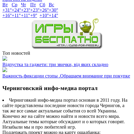
Вт
Ср
Чт
Пт
Сб
Вс
+
31°
+
24°
+
23°
+
23°
+
26°
+
30°
+
16°
+
11°
+
11°
+
9°
+
10°
+
14°
Топ новостей
Відпустка та гаджети: три звички, від яких складно
Важность фиксации стопы .Обращаем внимание при покупке
Черниговский инфо-медиа портал
Черниговкий инфо-медиа портал основан в 2011 году. На
сайте представлены последние новости города Чернигов, а
так же все самые актуальные события со всей Украины.
Конечно же на сайте можно найти и новости всего мира.
Актуальные темы которые обсуждают и о которых говорят.
Незабыли мы и про любителей игр.
Поддержать проект можно на карту ощадбанка: