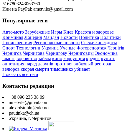
5167803243063760
Или на PayPal: ametvile@gmail.com
Популярные теги
Авто-мото
Зарубежные
Игры
Киев
Красота и здоровье
Криминал
Лоцерил
Майдан
Новости
Политика
Политики
Происшествия
Региональные новости
Свежие анекдоты
Спорт
Технологии
Украина
Ученые
Фоторепортаж
Чернігів
Чернигов
Чернигова
Чернигову
Черниговцы
Экономика
власть
воровство
займы
кино
коррупция
кредит
купить
оппозиция
парад дерунів
противогрибковый
ресторан
велюров
скорая
смерти
тимошенко
убивает
Показать все теги
Контакты редакции
+38 096 235 38 09
ametvile@gmail.com
alextolstuhin@ukr.net
pautinka@ch.ua
Украина, г. Чернигов