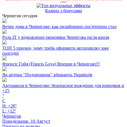
розваг.
Казино з бонусами
Чернигов сегодня
Вечер дома в Чернигове: как онлайнкино постепенно стал
Роль ІТ у відновленні економіки Чернігова після кризи
ТОП 5 причин, чому треба оформити автоцивілку вже
сьогодні
Френсіс Гойя (Francis Goya) Вперше в Чернігові!!!
Як аптеки "Подорожник" вбивають Українців
Автошкола в Чернигове: безопасное вождение для новичков и
+
25
°
C
H:
+
28°
L:
+
12°
Чернигов
Понедельник, 10 Август
Прогноз на неделю