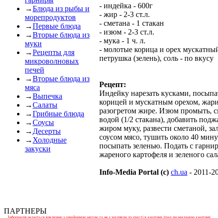
- индейка - 600г
→
Блюда из рыбы и
- жир - 2-3 ст.л.
морепродуктов
- сметана - 1 стакан
→
Первые блюда
- изюм - 2-3 ст.л.
→
Вторые блюда из
- мука - 1 ч. л.
муки
- молотые корица и орех мускатный
→
Рецепты для
петрушка (зелень), соль - по вкусу
микроволновых
печей
→
Вторые блюда из
Рецепт:
мяса
Индейку нарезать кусками, посыпа
→
Выпечка
корицей и мускатным орехом, жари
→
Салаты
разогретом жире. Изюм промыть, с
→
Грибные блюда
водой (1/2 стакана), добавить под
→
Соусы
жиром муку, развести сметаной, за
→
Десерты
соусом мясо, тушить около 40 мину
→
Холодные
посыпать зеленью. Подать с гарни
закуски
жареного картофеля и зеленого сал
Info-Media Portal (c)
ch.ua
- 2011-2
ПАРТНЕРЫ
Інформація надається виключно з ознайомчою метою та не є закликом до участі в азартних іграх чи рекламою азартних