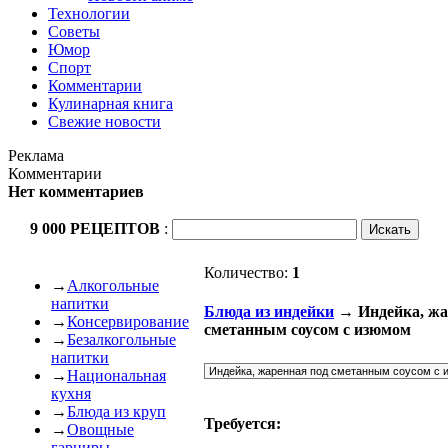
Технологии
Советы
Юмор
Спорт
Комментарии
Кулинарная книга
Свежие новости
Реклама
Комментарии
Нет комментариев
9 000 РЕЦЕПТОВ
:
Количество:
1
→
Алкогольные
напитки
Блюда из индейки
→ Индейка, жа
→
Консервирование
сметанным соусом с изюмом
→
Безалкогольные
напитки
→
Национальная
кухня
→
Блюда из круп
Требуется:
→
Овощные
гарниры