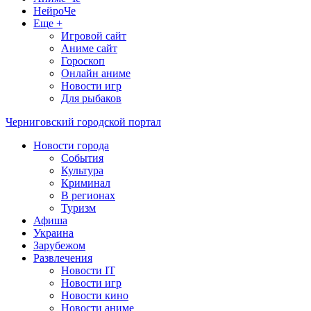
НейроЧе
Еще +
Игровой сайт
Аниме сайт
Гороскоп
Онлайн аниме
Новости игр
Для рыбаков
Черниговский городской портал
Новости города
События
Культура
Криминал
В регионах
Туризм
Афиша
Украина
Зарубежом
Развлечения
Новости IT
Новости игр
Новости кино
Новости аниме