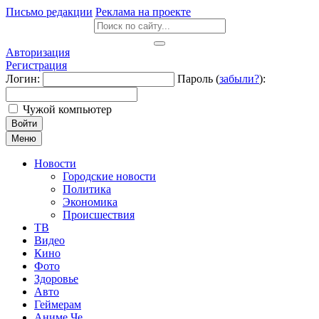
Письмо редакции
Реклама на проекте
Авторизация
Регистрация
Логин:
Пароль (
забыли?
):
Чужой компьютер
Войти
Меню
Новости
Городские новости
Политика
Экономика
Происшествия
ТВ
Видео
Кино
Фото
Здоровье
Авто
Геймерам
Аниме Че