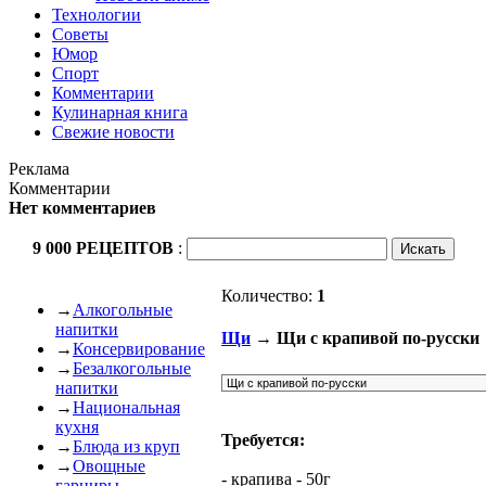
Технологии
Советы
Юмор
Спорт
Комментарии
Кулинарная книга
Свежие новости
Реклама
Комментарии
Нет комментариев
9 000 РЕЦЕПТОВ
:
Количество:
1
→
Алкогольные
напитки
Щи
→ Щи с крапивой по-русски
→
Консервирование
→
Безалкогольные
напитки
→
Национальная
кухня
Требуется:
→
Блюда из круп
→
Овощные
- крапива - 50г
гарниры