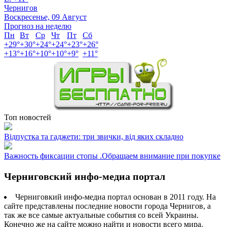
Чернигов
Воскресенье, 09 Август
Прогноз на неделю
Пн
Вт
Ср
Чт
Пт
Сб
+
29°
+
30°
+
24°
+
24°
+
23°
+
26°
+
13°
+
16°
+
10°
+
10°
+
9°
+
11°
Топ новостей
Відпустка та гаджети: три звички, від яких складно
Важность фиксации стопы .Обращаем внимание при покупке
Черниговский инфо-медиа портал
Черниговкий инфо-медиа портал основан в 2011 году. На
сайте представлены последние новости города Чернигов, а
так же все самые актуальные события со всей Украины.
Конечно же на сайте можно найти и новости всего мира.