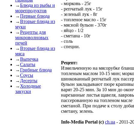
- морковь - 25г
→
Блюда из рыбы и
- репчатый лук - 15г
морепродуктов
- зеленый лук - 8г
→
Первые блюда
- топленое масло - 15г
→
Вторые блюда из
- мясной бульон - 370г
муки
- яйцо - 1/2
→
Рецепты для
- сметана - 10г
микроволновых
- соль
печей
- специи.
→
Вторые блюда из
мяса
→
Выпечка
Рецепт:
→
Салаты
Измельченную на мясорубке бланш
→
Грибные блюда
топленым маслом 10-15 мин; морко
→
Соусы
шинкованный репчатый лук пассер
→
Десерты
бульон закладывают пюре крапивы
→
Холодные
варят 20-25 мин. За 10 мин до око
закуски
нарезанные листья щавеля, лавров
пассерованную на топленом масле 
сметаной. При подаче к столу доба
сметану, зелень.
Info-Media Portal (c)
ch.ua
- 2011-2