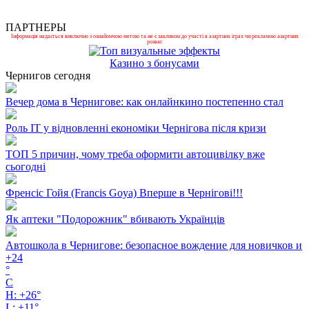
ПАРТНЕРЫ
Інформація надається виключно з ознайомчою метою та не є закликом до участі в азартних іграх чи рекламою азартних
розваг.
Казино з бонусами
Чернигов сегодня
Вечер дома в Чернигове: как онлайнкино постепенно стал
Роль ІТ у відновленні економіки Чернігова після кризи
ТОП 5 причин, чому треба оформити автоцивілку вже
сьогодні
Френсіс Гойя (Francis Goya) Вперше в Чернігові!!!
Як аптеки "Подорожник" вбивають Українців
Автошкола в Чернигове: безопасное вождение для новичков и
+
24
°
C
H:
+
26°
L:
+
11°