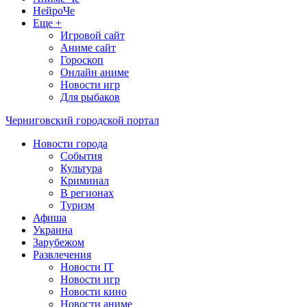
НейроЧе
Еще +
Игровой сайт
Аниме сайт
Гороскоп
Онлайн аниме
Новости игр
Для рыбаков
Черниговский городской портал
Новости города
События
Культура
Криминал
В регионах
Туризм
Афиша
Украина
Зарубежом
Развлечения
Новости IT
Новости игр
Новости кино
Новости аниме