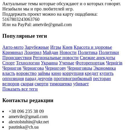
Актуальные темы которые обсуждают и о которых говорят.
Незабыли мы и про любителей игр.
Поддержать проект можно на карту ощадбанка:
5167803243063760
Или на PayPal: ametvile@gmail.com
Популярные теги
Авто-мото
Зарубежные
Игры
Киев
Красота и здоровье
Криминал
Лоцерил
Майдан
Новости
Политика
Политики
Происшествия
Региональные новости
Свежие анекдоты
Спорт
Технологии
Украина
Ученые
Фоторепортаж
Чернігів
Чернигов
Чернигова
Чернигову
Черниговцы
Экономика
власть
воровство
займы
кино
коррупция
кредит
купить
оппозиция
парад дерунів
противогрибковый
ресторан
велюров
скорая
смерти
тимошенко
убивает
Показать все теги
Контакты редакции
+38 096 235 38 09
ametvile@gmail.com
alextolstuhin@ukr.net
pautinka@ch.ua