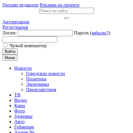
Письмо редакции
Реклама на проекте
Авторизация
Регистрация
Логин:
Пароль (
забыли?
):
Чужой компьютер
Войти
Меню
Новости
Городские новости
Политика
Экономика
Происшествия
ТВ
Видео
Кино
Фото
Здоровье
Авто
Геймерам
Аниме Че