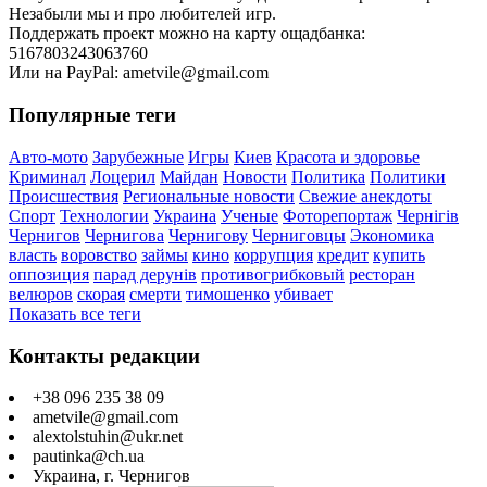
Незабыли мы и про любителей игр.
Поддержать проект можно на карту ощадбанка:
5167803243063760
Или на PayPal: ametvile@gmail.com
Популярные теги
Авто-мото
Зарубежные
Игры
Киев
Красота и здоровье
Криминал
Лоцерил
Майдан
Новости
Политика
Политики
Происшествия
Региональные новости
Свежие анекдоты
Спорт
Технологии
Украина
Ученые
Фоторепортаж
Чернігів
Чернигов
Чернигова
Чернигову
Черниговцы
Экономика
власть
воровство
займы
кино
коррупция
кредит
купить
оппозиция
парад дерунів
противогрибковый
ресторан
велюров
скорая
смерти
тимошенко
убивает
Показать все теги
Контакты редакции
+38 096 235 38 09
ametvile@gmail.com
alextolstuhin@ukr.net
pautinka@ch.ua
Украина, г. Чернигов