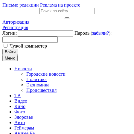
Письмо редакции
Реклама на проекте
Авторизация
Регистрация
Логин:
Пароль (
забыли?
):
Чужой компьютер
Войти
Меню
Новости
Городские новости
Политика
Экономика
Происшествия
ТВ
Видео
Кино
Фото
Здоровье
Авто
Геймерам
Аниме Че