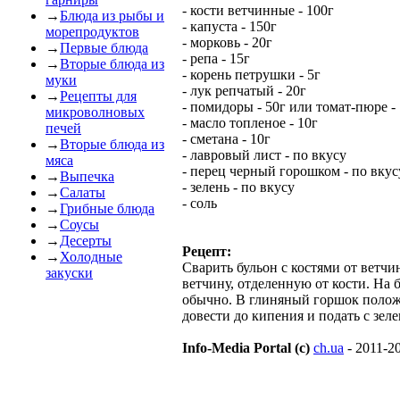
- кости ветчинные - 100г
→
Блюда из рыбы и
- капуста - 150г
морепродуктов
- морковь - 20г
→
Первые блюда
- репа - 15г
→
Вторые блюда из
- корень петрушки - 5г
муки
- лук репчатый - 20г
→
Рецепты для
- помидоры - 50г или томат-пюре -
микроволновых
- масло топленое - 10г
печей
- сметана - 10г
→
Вторые блюда из
- лавровый лист - по вкусу
мяса
- перец черный горошком - по вкус
→
Выпечка
- зелень - по вкусу
→
Салаты
- соль
→
Грибные блюда
→
Соусы
→
Десерты
Рецепт:
→
Холодные
Сварить бульон с костями от ветчи
закуски
ветчину, отделенную от кости. На 
обычно. В глиняный горшок положи
довести до кипения и подать с зел
Info-Media Portal (c)
ch.ua
- 2011-2