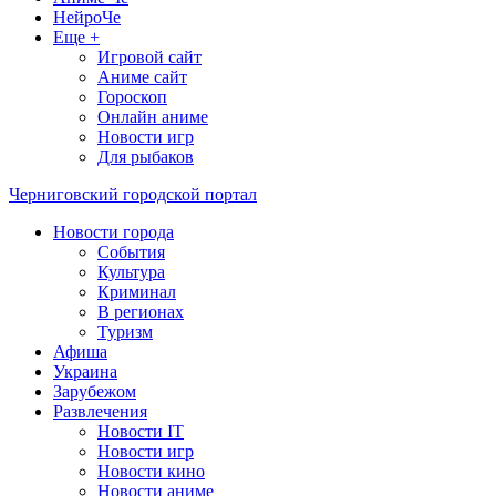
НейроЧе
Еще +
Игровой сайт
Аниме сайт
Гороскоп
Онлайн аниме
Новости игр
Для рыбаков
Черниговский городской портал
Новости города
События
Культура
Криминал
В регионах
Туризм
Афиша
Украина
Зарубежом
Развлечения
Новости IT
Новости игр
Новости кино
Новости аниме