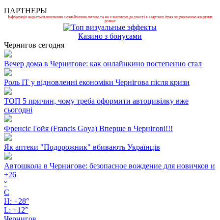
ПАРТНЕРЫ
Інформація надається виключно з ознайомчою метою та не є закликом до участі в азартних іграх чи рекламою азартних
розваг.
Казино з бонусами
Чернигов сегодня
Вечер дома в Чернигове: как онлайнкино постепенно стал
Роль ІТ у відновленні економіки Чернігова після кризи
ТОП 5 причин, чому треба оформити автоцивілку вже
сьогодні
Френсіс Гойя (Francis Goya) Вперше в Чернігові!!!
Як аптеки "Подорожник" вбивають Українців
Автошкола в Чернигове: безопасное вождение для новичков и
+
26
°
C
H:
+
28°
L:
+
12°
Чернигов