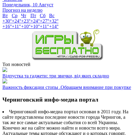
Понедельник, 10 Август
Прогноз на неделю
Вт
Ср
Чт
Пт
Сб
Вс
+
30°
+
24°
+
23°
+
24°
+
27°
+
32°
+
16°
+
11°
+
10°
+
10°
+
11°
+
14°
Топ новостей
Відпустка та гаджети: три звички, від яких складно
Важность фиксации стопы .Обращаем внимание при покупке
Черниговский инфо-медиа портал
Черниговкий инфо-медиа портал основан в 2011 году. На
сайте представлены последние новости города Чернигов, а
так же все самые актуальные события со всей Украины.
Конечно же на сайте можно найти и новости всего мира.
Актуальные темы которые обсуждают и о которых говорят.