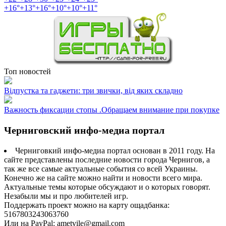
+
16°
+
13°
+
16°
+
10°
+
10°
+
11°
Топ новостей
Відпустка та гаджети: три звички, від яких складно
Важность фиксации стопы .Обращаем внимание при покупке
Черниговский инфо-медиа портал
Черниговкий инфо-медиа портал основан в 2011 году. На
сайте представлены последние новости города Чернигов, а
так же все самые актуальные события со всей Украины.
Конечно же на сайте можно найти и новости всего мира.
Актуальные темы которые обсуждают и о которых говорят.
Незабыли мы и про любителей игр.
Поддержать проект можно на карту ощадбанка:
5167803243063760
Или на PayPal: ametvile@gmail.com