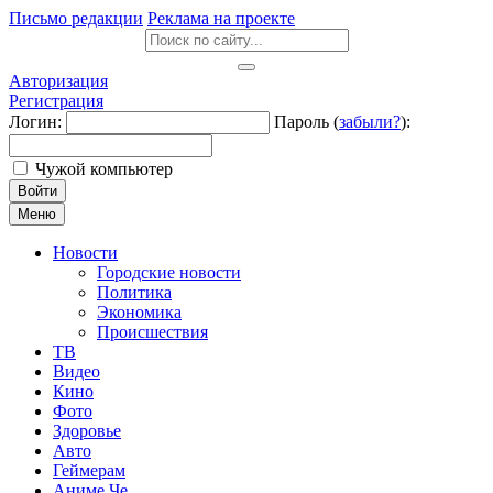
Письмо редакции
Реклама на проекте
Авторизация
Регистрация
Логин:
Пароль (
забыли?
):
Чужой компьютер
Войти
Меню
Новости
Городские новости
Политика
Экономика
Происшествия
ТВ
Видео
Кино
Фото
Здоровье
Авто
Геймерам
Аниме Че