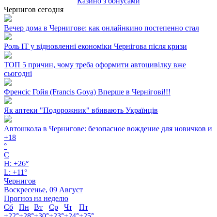
Казино з бонусами
Чернигов сегодня
Вечер дома в Чернигове: как онлайнкино постепенно стал
Роль ІТ у відновленні економіки Чернігова після кризи
ТОП 5 причин, чому треба оформити автоцивілку вже
сьогодні
Френсіс Гойя (Francis Goya) Вперше в Чернігові!!!
Як аптеки "Подорожник" вбивають Українців
Автошкола в Чернигове: безопасное вождение для новичков и
+
18
°
C
H:
+
26°
L:
+
11°
Чернигов
Воскресенье, 09 Август
Прогноз на неделю
Сб
Пн
Вт
Ср
Чт
Пт
+
22°
+
28°
+
30°
+
23°
+
24°
+
25°