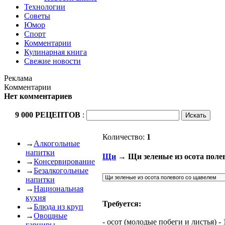
Технологии
Советы
Юмор
Спорт
Комментарии
Кулинарная книга
Свежие новости
Реклама
Комментарии
Нет комментариев
9 000 РЕЦЕПТОВ
:
Количество:
1
→
Алкогольные
напитки
Щи
→ Щи зеленые из осота поле
→
Консервирование
→
Безалкогольные
напитки
→
Национальная
кухня
Требуется:
→
Блюда из круп
→
Овощные
- осот (молодые побеги и листья) - 
гарниры