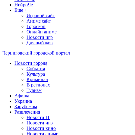
НейроЧе
Еще +
Игровой сайт
Аниме сайт
Гороскоп
Онлайн аниме
Новости игр
Для рыбаков
Черниговский городской портал
Новости города
События
Культура
Криминал
В регионах
Туризм
Афиша
Украина
Зарубежом
Развлечения
Новости IT
Новости игр
Новости кино
Новости аниме