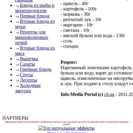
- щавель - 40г
→
Блюда из рыбы и
- картофель - 100г
морепродуктов
- морковь - 30г
→
Первые блюда
- репчатый лук - 10г
→
Вторые блюда из
- маргарин - 10г
муки
- сметана - 10г
→
Рецепты для
- мясной бульон или вода - 130г
микроволновых
- соль
печей
- специи.
→
Вторые блюда из
мяса
→
Выпечка
Рецепт:
→
Салаты
Нарезанный ломтиками картофель
→
Грибные блюда
бульон или воду, варят до готовнос
→
Соусы
щавель, измельченные на мясорубк
→
Десерты
и лук. При подаче к столу кладут с
→
Холодные
закуски
Info-Media Portal (c)
ch.ua
- 2011-2
ПАРТНЕРЫ
Інформація надається виключно з ознайомчою метою та не є закликом до участі в азартних іграх чи рекламою азартних
розваг.