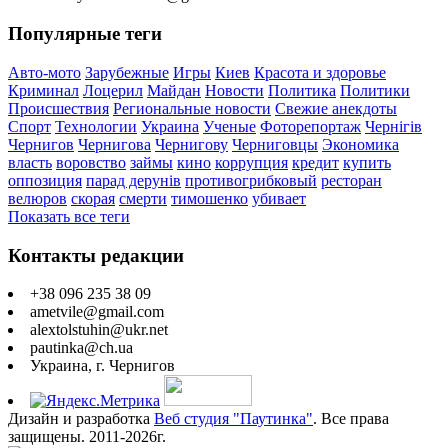
Популярные теги
Авто-мото
Зарубежные
Игры
Киев
Красота и здоровье
Криминал
Лоцерил
Майдан
Новости
Политика
Политики
Происшествия
Региональные новости
Свежие анекдоты
Спорт
Технологии
Украина
Ученые
Фоторепортаж
Чернігів
Чернигов
Чернигова
Чернигову
Черниговцы
Экономика
власть
воровство
займы
кино
коррупция
кредит
купить
оппозиция
парад дерунів
противогрибковый
ресторан
велюров
скорая
смерти
тимошенко
убивает
Показать все теги
Контакты редакции
+38 096 235 38 09
ametvile@gmail.com
alextolstuhin@ukr.net
pautinka@ch.ua
Украина, г. Чернигов
Дизайн и разработка
Веб студия "Паутинка"
. Все права
защищены. 2011-2026г.