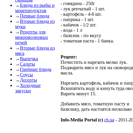
- говядина - 250г
→
Блюда из рыбы и
- лук репчатый - 1 шт.
морепродуктов
- картофель - 4-6 шт.
→
Первые блюда
- паприка - 1 шт.
→
Вторые блюда из
- кабачок - 1/2 шт.
муки
- вода - 1 л
→
Рецепты для
- базилик - по вкусу
микроволновых
- томатная паста - 1 банка.
печей
→
Вторые блюда из
мяса
Рецепт:
→
Выпечка
Почистить и нарезать мелко лук.
→
Салаты
Поджарить мясо и лук на сковороде
→
Грибные блюда
масла.
→
Соусы
→
Десерты
Нарезать картофель, кабачок и пап
→
Холодные
Вскипятить воду и кинуть туда ов
закуски
Варить минут 15.
Добавить мясо, томатную пасту и
базилику, дать настоятся несколько
Info-Media Portal (c)
ch.ua
- 2011-2