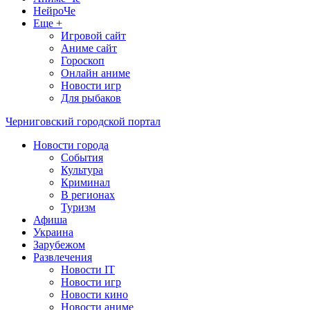
НейроЧе
Еще +
Игровой сайт
Аниме сайт
Гороскоп
Онлайн аниме
Новости игр
Для рыбаков
Черниговский городской портал
Новости города
События
Культура
Криминал
В регионах
Туризм
Афиша
Украина
Зарубежом
Развлечения
Новости IT
Новости игр
Новости кино
Новости аниме