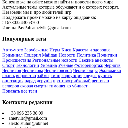
Конечно же на сайте можно найти и новости всего мира.
Актуальные темы которые обсуждают и о которых говорят.
Незабыли мы и про любителей игр.
Поддержать проект можно на карту ощадбанка:
5167803243063760
Или на PayPal: ametvile@gmail.com
Популярные теги
Авто-мото
Зарубежные
Игры
Киев
Красота и здоровье
Криминал
Лоцерил
Майдан
Новости
Политика
Политики
Происшествия
Региональные новости
Свежие анекдоты
Спорт
Технологии
Украина
Ученые
Фоторепортаж
Чернігів
Чернигов
Чернигова
Черниговской
Черниговцы
Экономика
власть
воровство
займы
кино
коррупция
кредит
купить
оппозиция
парад дерунів
противогрибковый
ресторан
велюров
скорая
смерти
тимошенко
убивает
Показать все теги
Контакты редакции
+38 096 235 38 09
ametvile@gmail.com
alextolstuhin@ukr.net