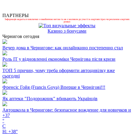
ПАРТНЕРЫ
Інформація надається виключно з ознайомчою метою та не є закликом до участі в азартних іграх чи рекламою азартних
розваг.
Казино з бонусами
Чернигов сегодня
Вечер дома в Чернигове: как онлайнкино постепенно стал
Роль ІТ у відновленні економіки Чернігова після кризи
ТОП 5 причин, чому треба оформити автоцивілку вже
сьогодні
Френсіс Гойя (Francis Goya) Вперше в Чернігові!!!
Як аптеки "Подорожник" вбивають Українців
Автошкола в Чернигове: безопасное вождение для новичков и
+
37
°
C
H:
+
38°