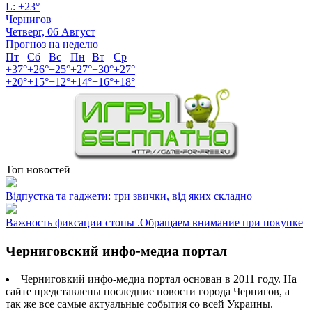
L:
+
23°
Чернигов
Четверг, 06 Август
Прогноз на неделю
Пт
Сб
Вс
Пн
Вт
Ср
+
37°
+
26°
+
25°
+
27°
+
30°
+
27°
+
20°
+
15°
+
12°
+
14°
+
16°
+
18°
Топ новостей
Відпустка та гаджети: три звички, від яких складно
Важность фиксации стопы .Обращаем внимание при покупке
Черниговский инфо-медиа портал
Черниговкий инфо-медиа портал основан в 2011 году. На
сайте представлены последние новости города Чернигов, а
так же все самые актуальные события со всей Украины.