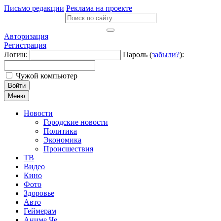
Письмо редакции
Реклама на проекте
Авторизация
Регистрация
Логин:
Пароль (
забыли?
):
Чужой компьютер
Войти
Меню
Новости
Городские новости
Политика
Экономика
Происшествия
ТВ
Видео
Кино
Фото
Здоровье
Авто
Геймерам
Аниме Че