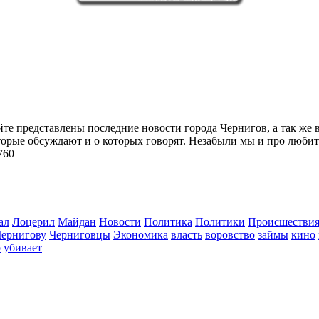
йте представлены последние новости города Чернигов, а так же 
торые обсуждают и о которых говорят. Незабыли мы и про любит
760
ал
Лоцерил
Майдан
Новости
Политика
Политики
Происшестви
Чернигову
Черниговцы
Экономика
власть
воровство
займы
кино
о
убивает