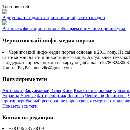
Топ новостей
Відпустка та гаджети: три звички, від яких складно
Важность фиксации стопы .Обращаем внимание при покупке
Черниговский инфо-медиа портал
Черниговкий инфо-медиа портал основан в 2011 году. На са
сайте можно найти и новости всего мира. Актуальные темы ко
Поддержать проект можно на карту ощадбанка: 5167803243063
Или на PayPal: ametvile@gmail.com
Популярные теги
Авто-мото
Зарубежные
Игры
Киев
Красота и здоровье
Кримин
Украина
Ученые
Фоторепортаж
Чернігів
Чернигов
Чернигова
противогрибковый
ресторан велюров
скорая
смерти
тимошенк
Показать все теги
Контакты редакции
+38 096 235 38 09