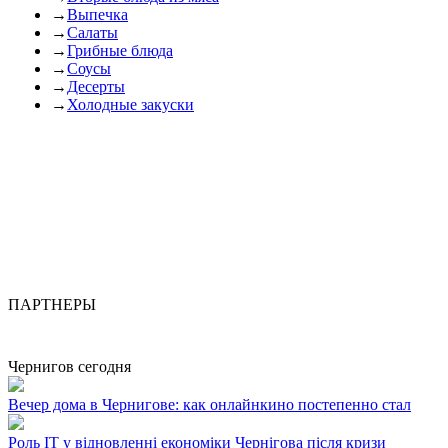
→
Выпечка
→
Салаты
→
Грибные блюда
→
Соусы
→
Десерты
→
Холодные закуски
ПАРТНЕРЫ
Чернигов сегодня
Вечер дома в Чернигове: как онлайнкино постепенно стал
Роль ІТ у відновленні економіки Чернігова після кризи