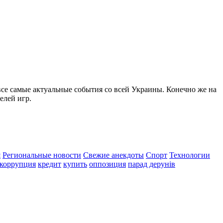
все самые актуальные события со всей Украины. Конечно же на
елей игр.
я
Региональные новости
Свежие анекдоты
Спорт
Технологии
коррупция
кредит
купить
оппозиция
парад дерунів