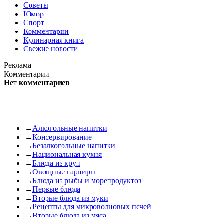
Советы
Юмор
Спорт
Комментарии
Кулинарная книга
Свежие новости
Реклама
Комментарии
Нет комментариев
→
Алкогольные напитки
→
Консервирование
→
Безалкогольные напитки
→
Национальная кухня
→
Блюда из круп
→
Овощные гарниры
→
Блюда из рыбы и морепродуктов
→
Первые блюда
→
Вторые блюда из муки
→
Рецепты для микроволновых печей
→
Вторые блюда из мяса