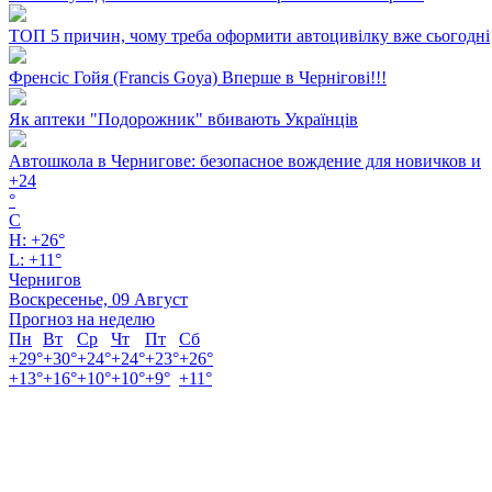
ТОП 5 причин, чому треба оформити автоцивілку вже сьогодні
Френсіс Гойя (Francis Goya) Вперше в Чернігові!!!
Як аптеки "Подорожник" вбивають Українців
Автошкола в Чернигове: безопасное вождение для новичков и
+
24
°
C
H:
+
26°
L:
+
11°
Чернигов
Воскресенье, 09 Август
Прогноз на неделю
Пн
Вт
Ср
Чт
Пт
Сб
+
29°
+
30°
+
24°
+
24°
+
23°
+
26°
+
13°
+
16°
+
10°
+
10°
+
9°
+
11°