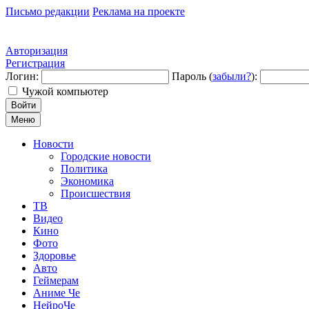
Письмо редакции
Реклама на проекте
Авторизация
Регистрация
Логин:
Пароль (
забыли?
):
Чужой компьютер
Войти
Меню
Новости
Городские новости
Политика
Экономика
Происшествия
ТВ
Видео
Кино
Фото
Здоровье
Авто
Геймерам
Аниме Че
НейроЧе