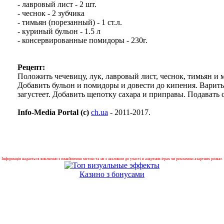
- лавровый лист - 2 шт.
- чеснок - 2 зубчика
- тимьян (порезанный) - 1 ст.л.
- куриный бульон - 1.5 л
- консервированные помидоры - 230г.
Рецепт:
Положить чечевицу, лук, лавровый лист, чеснок, тимьян и
Добавить бульон и помидоры и довести до кипения. Варить 
загустеет. Добавить щепотку сахара и приправы. Подавать
Info-Media Portal (c)
ch.ua
- 2011-2017.
Інформація надається виключно з ознайомчою метою та не є закликом до участі в азартних іграх чи рекламою азартних розваг.
Казино з бонусами