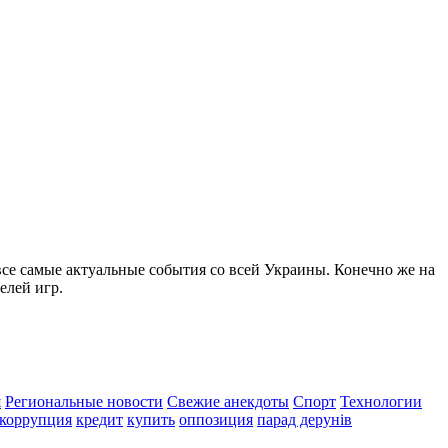
все самые актуальные события со всей Украины. Конечно же на
елей игр.
я
Региональные новости
Свежие анекдоты
Спорт
Технологии
коррупция
кредит
купить
оппозиция
парад дерунів