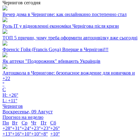
Чернигов сегодня
Вечер дома в Чернигове: как онлайнкино постепенно стал
Роль ІТ у відновленні економіки Чернігова після кризи
ТОП 5 причин, чому треба оформити автоцивілку вже сьогодні
Френсіс Гойя (Francis Goya) Вперше в Чернігові!!!
Як аптеки "Подорожник" вбивають Українців
Автошкола в Чернигове: безопасное вождение для новичков и
+
22
°
C
H:
+
26°
L:
+
11°
Чернигов
Воскресенье, 09 Август
Прогноз на неделю
Пн
Вт
Ср
Чт
Пт
Сб
+
28°
+
31°
+
24°
+
23°
+
23°
+
26°
+
13°
+
16°
+
10°
+
10°
+
8°
+
10°