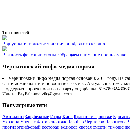
Топ новостей
Відпустка та гаджети: три звички, від яких складно
Важность фиксации стопы .Обращаем внимание при покупке
Черниговский инфо-медиа портал
Черниговкий инфо-медиа портал основан в 2011 году. На са
сайте можно найти и новости всего мира. Актуальные темы ко
Поддержать проект можно на карту ощадбанка: 5167803243063
Или на PayPal: ametvile@gmail.com
Популярные теги
Авто-мото
Зарубежные
Игры
Киев
Красота и здоровье
Кримин
Украина
Ученые
Фоторепортаж
Чернігів
Чернигов
Чернигова
противогрибковый
ресторан велюров
скорая
смерти
тимошенк