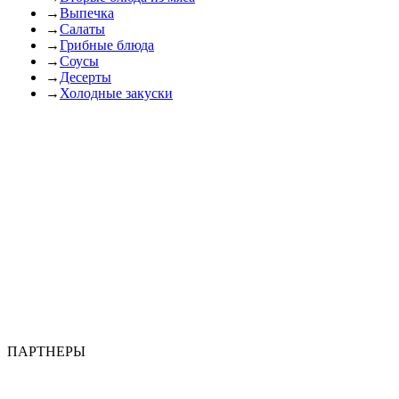
→
Выпечка
→
Салаты
→
Грибные блюда
→
Соусы
→
Десерты
→
Холодные закуски
ПАРТНЕРЫ