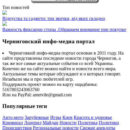
Топ новостей
Відпустка та гаджети: три звички, від яких складно
Важность фиксации стопы .Обращаем внимание при покупке
Черниговский инфо-медиа портал
Черниговкий инфо-медиа портал основан в 2011 году. На
сайте представлены последние новости города Чернигов, а
так же все самые актуальные события со всей Украины.
Конечно же на сайте можно найти и новости всего мира.
Актуальные темы которые обсуждают и о которых говорят.
Незабыли мы и про любителей игр.
Поддержать проект можно на карту ощадбанка:
5167803243063760
Или на PayPal: ametvile@gmail.com
Популярные теги
Авто-мото
Зарубежные
Игры
Киев
Красота и здоровье
Криминал
Лоцерил
Майдан
Новости
Политика
Политики
Происшествия
Региональные новости
Свежие анекдоты