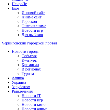
НейроЧе
Еще +
Игровой сайт
Аниме сайт
Гороскоп
Онлайн аниме
Новости игр
Для рыбаков
Черниговский городской портал
Новости города
События
Культура
Криминал
В регионах
Туризм
Афиша
Украина
Зарубежом
Развлечения
Новости IT
Новости игр
Новости кино
Новости аниме