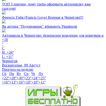
ТОП 5 причин, чому треба оформити автоцивілку вже
сьогодні
Френсіс Гойя (Francis Goya) Вперше в Чернігові!!!
Як аптеки "Подорожник" вбивають Українців
Автошкола в Чернигове: безопасное вождение для новичков и
+
18
°
C
H:
+
26°
L:
+
11°
Чернигов
Воскресенье, 09 Август
Прогноз на неделю
Сб
Пн
Вт
Ср
Чт
Пт
+
22°
+
28°
+
30°
+
23°
+
24°
+
25°
+
16°
+
13°
+
16°
+
10°
+
10°
+
11°