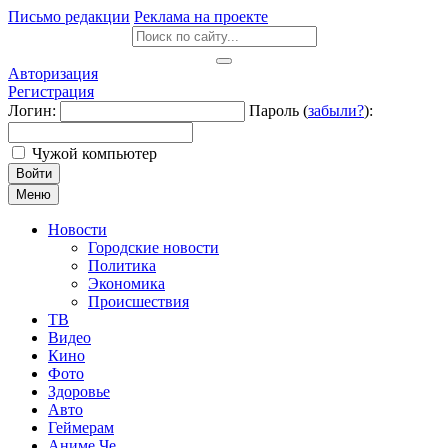
Письмо редакции
Реклама на проекте
Авторизация
Регистрация
Логин:
Пароль (
забыли?
):
Чужой компьютер
Войти
Меню
Новости
Городские новости
Политика
Экономика
Происшествия
ТВ
Видео
Кино
Фото
Здоровье
Авто
Геймерам
Аниме Че