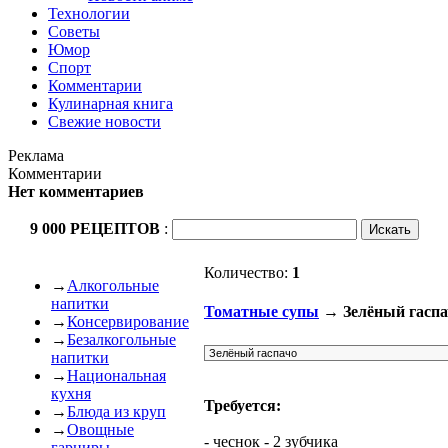
Технологии
Советы
Юмор
Спорт
Комментарии
Кулинарная книга
Свежие новости
Реклама
Комментарии
Нет комментариев
9 000 РЕЦЕПТОВ
:
Количество:
1
→
Алкогольные
напитки
Томатные супы
→ Зелёный гаспа
→
Консервирование
→
Безалкогольные
напитки
→
Национальная
кухня
Требуется:
→
Блюда из круп
→
Овощные
- чеснок - 2 зубчика
гарниры