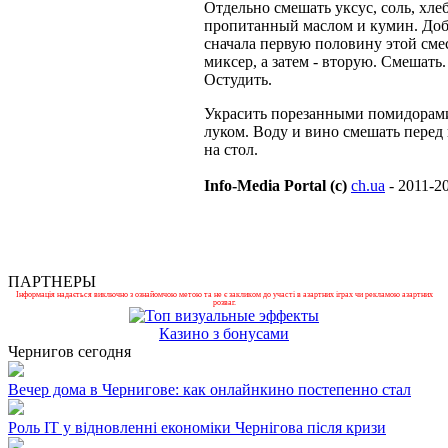
Отдельно смешать уксус, соль, хлеб
пропитанный маслом и кумин. Доб
сначала первую половину этой сме
миксер, а затем - вторую. Смешать.
Остудить.
Украсить порезанными помидорам
луком. Воду и вино смешать перед
на стол.
Info-Media Portal (c)
ch.ua
- 2011-2
ПАРТНЕРЫ
Інформація надається виключно з ознайомчою метою та не є закликом до участі в азартних іграх чи рекламою азартних
розваг.
Казино з бонусами
Чернигов сегодня
Вечер дома в Чернигове: как онлайнкино постепенно стал
Роль ІТ у відновленні економіки Чернігова після кризи