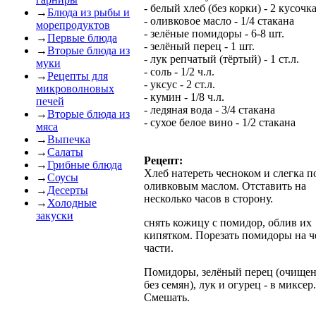
- белый хлеб (без корки) - 2 кусочк
→
Блюда из рыбы и
- оливковое масло - 1/4 стакана
морепродуктов
- зелёные помидоры - 6-8 шт.
→
Первые блюда
- зелёный перец - 1 шт.
→
Вторые блюда из
- лук репчатый (тёртый) - 1 ст.л.
муки
- соль - 1/2 ч.л.
→
Рецепты для
- уксус - 2 ст.л.
микроволновых
- кумин - 1/8 ч.л.
печей
- ледяная вода - 3/4 стакана
→
Вторые блюда из
- сухое белое вино - 1/2 стакана
мяса
→
Выпечка
→
Салаты
Рецепт:
→
Грибные блюда
Хлеб натереть чесноком и слегка п
→
Соусы
оливковым маслом. Отставить на
→
Десерты
несколько часов в сторону.
→
Холодные
закуски
снять кожицу с помидор, облив их
кипятком. Порезать помидоры на ч
части.
Помидоры, зелёный перец (очище
без семян), лук и огурец - в миксер.
Смешать.