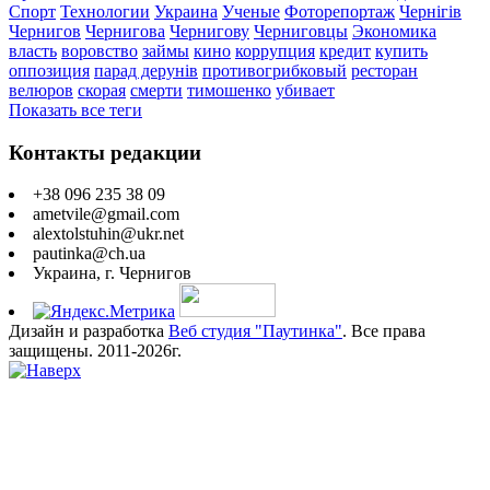
Спорт
Технологии
Украина
Ученые
Фоторепортаж
Чернігів
Чернигов
Чернигова
Чернигову
Черниговцы
Экономика
власть
воровство
займы
кино
коррупция
кредит
купить
оппозиция
парад дерунів
противогрибковый
ресторан
велюров
скорая
смерти
тимошенко
убивает
Показать все теги
Контакты редакции
+38 096 235 38 09
ametvile@gmail.com
alextolstuhin@ukr.net
pautinka@ch.ua
Украина, г. Чернигов
Дизайн и разработка
Веб студия "Паутинка"
. Все права
защищены. 2011-2026г.