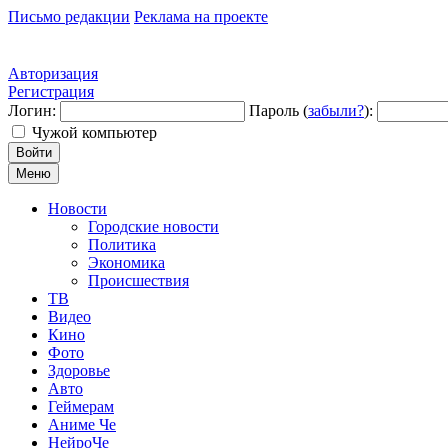
Письмо редакции
Реклама на проекте
Авторизация
Регистрация
Логин:
Пароль (
забыли?
):
Чужой компьютер
Войти
Меню
Новости
Городские новости
Политика
Экономика
Происшествия
ТВ
Видео
Кино
Фото
Здоровье
Авто
Геймерам
Аниме Че
НейроЧе