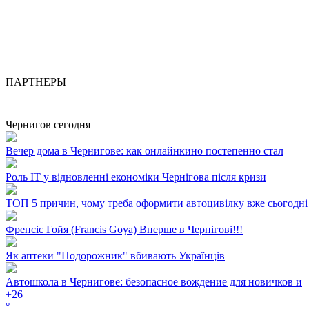
ПАРТНЕРЫ
Чернигов сегодня
Вечер дома в Чернигове: как онлайнкино постепенно стал
Роль ІТ у відновленні економіки Чернігова після кризи
ТОП 5 причин, чому треба оформити автоцивілку вже сьогодні
Френсіс Гойя (Francis Goya) Вперше в Чернігові!!!
Як аптеки "Подорожник" вбивають Українців
Автошкола в Чернигове: безопасное вождение для новичков и
+
26
°