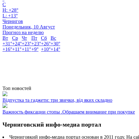
C
H:
+
28°
L:
+
13°
Чернигов
Понедельник, 10 Август
Прогноз на неделю
Вт
Ср
Чт
Пт
Сб
Вс
+
31°
+
24°
+
23°
+
23°
+
26°
+
30°
+
16°
+
11°
+
11°
+
9°
+
10°
+
14°
Топ новостей
Відпустка та гаджети: три звички, від яких складно
Важность фиксации стопы .Обращаем внимание при покупке
Черниговский инфо-медиа портал
Черниговкий инфо-медиа портал основан в 2011 году. На са