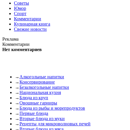
Советы
Юмор
Спорт
Комментарии
Кулинарная книга
Свежие новости
Реклама
Комментарии
Нет комментариев
→
Алкогольные напитки
→
Консервирование
→
Безалкогольные напитки
→
Национальная кухня
→
Блюда из круп
→
Овощные гарниры
→
Блюда из рыбы и морепродуктов
→
Первые блюда
→
Вторые блюда из муки
→
Рецепты для микроволновых печей
→
Вторые блюда из мяса