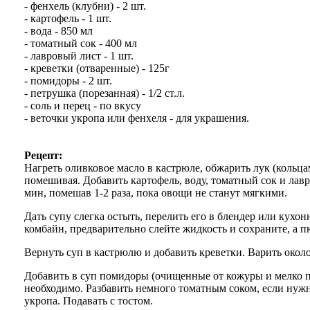
- фенхель (клубни) - 2 шт.
- картофель - 1 шт.
- вода - 850 мл
- томатный сок - 400 мл
- лавровый лист - 1 шт.
- креветки (отваренные) - 125г
- помидоры - 2 шт.
- петрушка (порезанная) - 1/2 ст.л.
- соль и перец - по вкусу
- веточки укропа или фенхеля - для украшения.
Рецепт:
Нагреть оливковое масло в кастрюле, обжарить лук (кольца
помешивая. Добавить картофель, воду, томатный сок и лавр
мин, помешав 1-2 раза, пока овощи не станут мягкими.
Дать супу слегка остыть, перелить его в блендер или кухо
комбайн, предварительно слейте жидкость и сохраните, а пю
Вернуть суп в кастрюлю и добавить креветки. Варить около
Добавить в суп помидоры (очищенные от кожуры и мелко п
необходимо. Разбавить немного томатным соком, если нужн
укропа. Подавать с тостом.