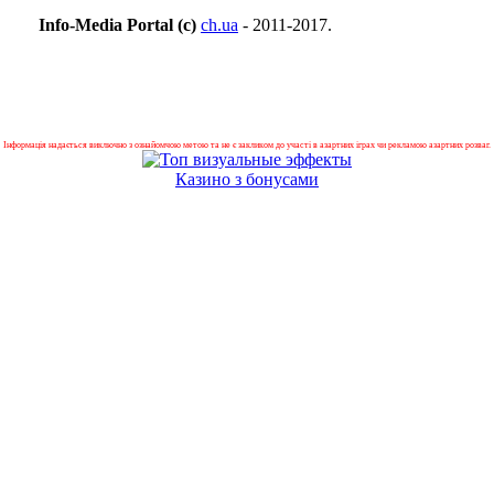
Info-Media Portal (c)
ch.ua
- 2011-2017.
Інформація надається виключно з ознайомчою метою та не є закликом до участі в азартних іграх чи рекламою азартних розваг.
Казино з бонусами