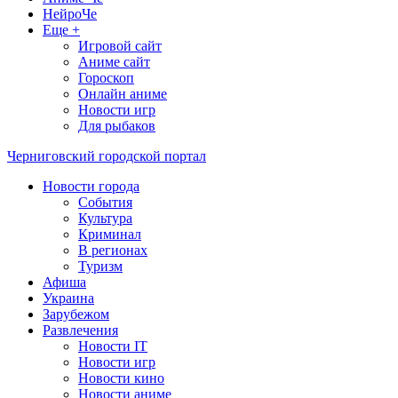
НейроЧе
Еще +
Игровой сайт
Аниме сайт
Гороскоп
Онлайн аниме
Новости игр
Для рыбаков
Черниговский городской портал
Новости города
События
Культура
Криминал
В регионах
Туризм
Афиша
Украина
Зарубежом
Развлечения
Новости IT
Новости игр
Новости кино
Новости аниме