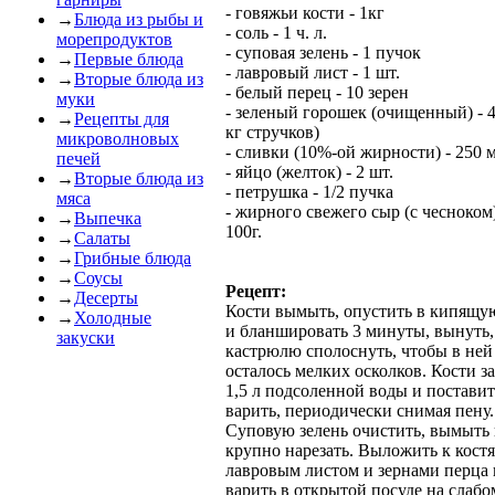
- говяжьи кости - 1кг
→
Блюда из рыбы и
- соль - 1 ч. л.
морепродуктов
- суповая зелень - 1 пучок
→
Первые блюда
- лавровый лист - 1 шт.
→
Вторые блюда из
- белый перец - 10 зерен
муки
- зеленый горошек (очищенный) - 4
→
Рецепты для
кг стручков)
микроволновых
- сливки (10%-ой жирности) - 250 
печей
- яйцо (желток) - 2 шт.
→
Вторые блюда из
- петрушка - 1/2 пучка
мяса
- жирного свежего сыр (с чесноком)
→
Выпечка
100г.
→
Салаты
→
Грибные блюда
→
Соусы
Рецепт:
→
Десерты
Кости вымыть, опустить в кипящу
→
Холодные
и бланшировать 3 минуты, вынуть,
закуски
кастрюлю сполоснуть, чтобы в ней
осталось мелких осколков. Кости з
1,5 л подсоленной воды и поставит
варить, периодически снимая пену.
Суповую зелень очистить, вымыть
крупно нарезать. Выложить к костя
лавровым листом и зернами перца 
варить в открытой посуде на слабо