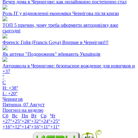
Вечер дома в Чернигове: как онлайнкино постепенно стал
Роль ІТ у відновленні економіки Чернігова після кризи
ТОП 5 причин, чому треба оформити автоцивілку вже
сьогодні
Френсіс Гойя (Francis Goya) Вперше в Чернігові!!!
Як аптеки "Подорожник" вбивають Українців
Автошкола в Чернигове: безопасное вождение для новичков и
+
37
°
C
H:
+
38°
L:
+
20°
Чернигов
Пятница, 07 Август
Прогноз на неделю
Сб
Вс
Пн
Вт
Ср
Чт
+
27°
+
25°
+
28°
+
32°
+
24°
+
25°
+
16°
+
12°
+
14°
+
16°
+
11°
+
11°