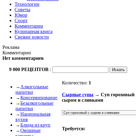
Технологии
Советы
Юмор
Спорт
Комментарии
Кулинарная книга
Свежие новости
Реклама
Комментарии
Нет комментариев
9 000 РЕЦЕПТОВ
:
Количество:
1
→
Алкогольные
напитки
Сырные супы
→ Суп гороховый 
→
Консервирование
сыром и сливками
→
Безалкогольные
напитки
→
Национальная
кухня
→
Блюда из круп
Требуется:
→
Овощные
гарниры