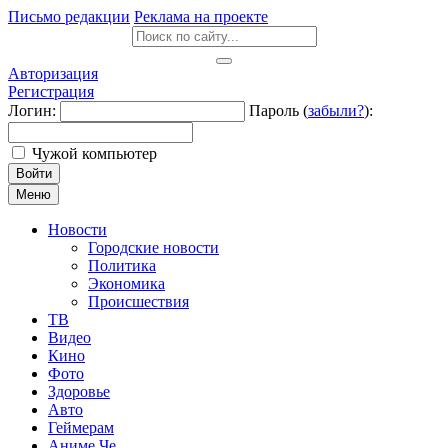
Письмо редакции
Реклама на проекте
Авторизация
Регистрация
Логин:
Пароль (
забыли?
):
Чужой компьютер
Войти
Меню
Новости
Городские новости
Политика
Экономика
Происшествия
ТВ
Видео
Кино
Фото
Здоровье
Авто
Геймерам
Аниме Че