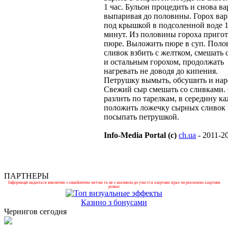
1 час. Бульон процедить и снова ва
выпаривая до половины. Горох вар
под крышкой в подсоленной воде 
минут. Из половины гороха приго
пюре. Выложить пюре в суп. Поло
сливок взбить с желтком, смешать 
и остальным горохом, продолжать
нагревать не доводя до кипения.
Петрушку вымыть, обсушить и наре
Свежий сыр смешать со сливками.
разлить по тарелкам, в середину к
положить ложечку сырных сливок
посыпать петрушкой.
Info-Media Portal (c)
ch.ua
- 2011-2
ПАРТНЕРЫ
Інформація надається виключно з ознайомчою метою та не є закликом до участі в азартних іграх чи рекламою азартних
розваг.
Казино з бонусами
Чернигов сегодня