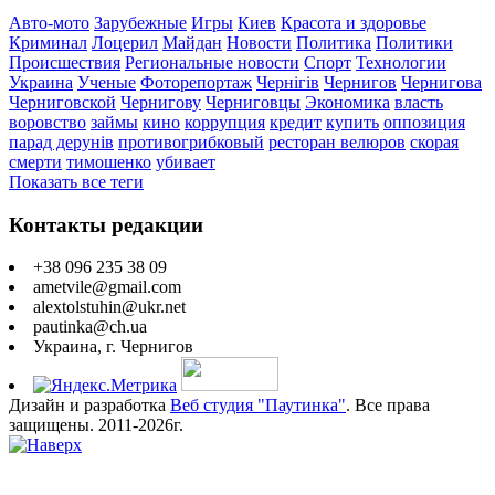
Авто-мото
Зарубежные
Игры
Киев
Красота и здоровье
Криминал
Лоцерил
Майдан
Новости
Политика
Политики
Происшествия
Региональные новости
Спорт
Технологии
Украина
Ученые
Фоторепортаж
Чернігів
Чернигов
Чернигова
Черниговской
Чернигову
Черниговцы
Экономика
власть
воровство
займы
кино
коррупция
кредит
купить
оппозиция
парад дерунів
противогрибковый
ресторан велюров
скорая
смерти
тимошенко
убивает
Показать все теги
Контакты редакции
+38 096 235 38 09
ametvile@gmail.com
alextolstuhin@ukr.net
pautinka@ch.ua
Украина, г. Чернигов
Дизайн и разработка
Веб студия "Паутинка"
. Все права
защищены. 2011-2026г.