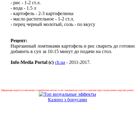
- рис - 1-2 ст.л.
- вода - 1.5 л
- картофель - 2-3 картофелины
- масло растительное - 1-2 ст.л.
- перец черный молотый, соль - по вкусу
Рецепт:
Нарезанный ломтиками картофель и рис сварить до готовн
добавить в суп за 10-15 минут до подачи на стол.
Info-Media Portal (c)
ch.ua
- 2011-2017.
Інформація надається виключно з ознайомчою метою та не є закликом до участі в азартних іграх чи рекламою азартних розваг.
Казино з бонусами