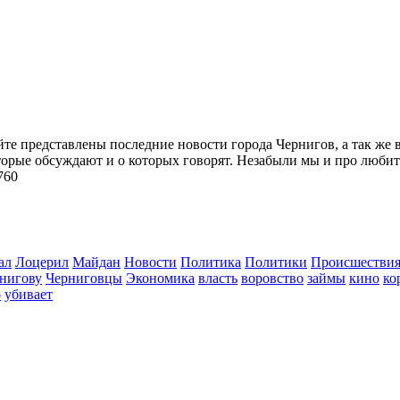
йте представлены последние новости города Чернигов, а так же 
торые обсуждают и о которых говорят. Незабыли мы и про любит
760
ал
Лоцерил
Майдан
Новости
Политика
Политики
Происшестви
нигову
Черниговцы
Экономика
власть
воровство
займы
кино
ко
о
убивает