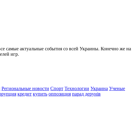
все самые актуальные события со всей Украины. Конечно же на
елей игр.
я
Региональные новости
Спорт
Технологии
Украина
Ученые
ррупция
кредит
купить
оппозиция
парад дерунів