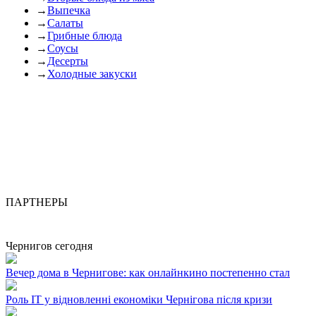
→
Выпечка
→
Салаты
→
Грибные блюда
→
Соусы
→
Десерты
→
Холодные закуски
ПАРТНЕРЫ
Чернигов сегодня
Вечер дома в Чернигове: как онлайнкино постепенно стал
Роль ІТ у відновленні економіки Чернігова після кризи