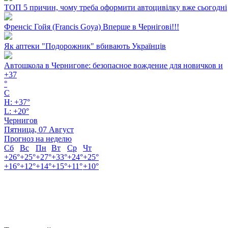
ТОП 5 причин, чому треба оформити автоцивілку вже сьогодні
Френсіс Гойя (Francis Goya) Вперше в Чернігові!!!
Як аптеки "Подорожник" вбивають Українців
Автошкола в Чернигове: безопасное вождение для новичков и
+
37
°
C
H:
+
37°
L:
+
20°
Чернигов
Пятница, 07 Август
Прогноз на неделю
Сб
Вс
Пн
Вт
Ср
Чт
+
26°
+
25°
+
27°
+
33°
+
24°
+
25°
+
16°
+
12°
+
14°
+
15°
+
11°
+
10°