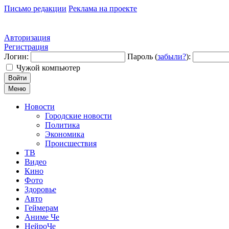
Письмо редакции
Реклама на проекте
Авторизация
Регистрация
Логин:
Пароль (
забыли?
):
Чужой компьютер
Войти
Меню
Новости
Городские новости
Политика
Экономика
Происшествия
ТВ
Видео
Кино
Фото
Здоровье
Авто
Геймерам
Аниме Че
НейроЧе