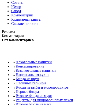
Советы
Юмор
Спорт
Комментарии
Кулинарная книга
Свежие новости
Реклама
Комментарии
Нет комментариев
→
Алкогольные напитки
→
Консервирование
→
Безалкогольные напитки
→
Национальная кухня
→
Блюда из круп
→
Овощные гарниры
→
Блюда из рыбы и морепродуктов
→
Первые блюда
→
Вторые блюда из муки
→
Рецепты для микроволновых печей
→
Вторые блюда из мяса