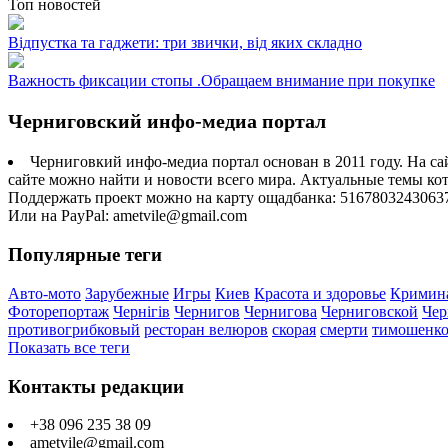
Топ новостей
Відпустка та гаджети: три звички, від яких складно
Важность фиксации стопы .Обращаем внимание при покупке
Черниговский инфо-медиа портал
Черниговкий инфо-медиа портал основан в 2011 году. На са
сайте можно найти и новости всего мира. Актуальные темы ко
Поддержать проект можно на карту ощадбанка: 5167803243063
Или на PayPal: ametvile@gmail.com
Популярные теги
Авто-мото
Зарубежные
Игры
Киев
Красота и здоровье
Кримин
Фоторепортаж
Чернігів
Чернигов
Чернигова
Черниговской
Чер
противогрибковый
ресторан велюров
скорая
смерти
тимошенк
Показать все теги
Контакты редакции
+38 096 235 38 09
ametvile@gmail.com