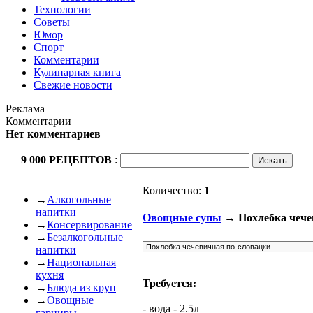
Технологии
Советы
Юмор
Спорт
Комментарии
Кулинарная книга
Свежие новости
Реклама
Комментарии
Нет комментариев
9 000 РЕЦЕПТОВ
:
Количество:
1
→
Алкогольные
напитки
Овощные супы
→ Похлебка чече
→
Консервирование
→
Безалкогольные
напитки
→
Национальная
кухня
Требуется:
→
Блюда из круп
→
Овощные
- вода - 2.5л
гарниры