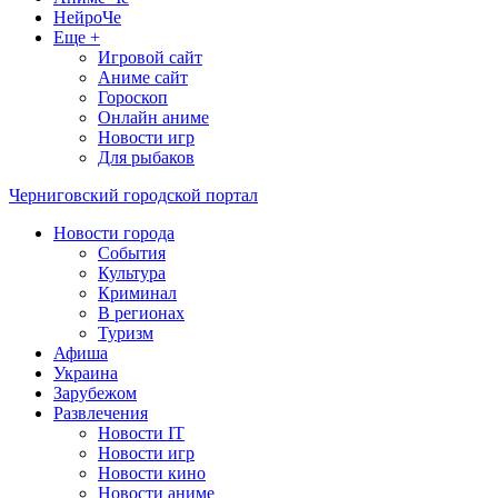
НейроЧе
Еще +
Игровой сайт
Аниме сайт
Гороскоп
Онлайн аниме
Новости игр
Для рыбаков
Черниговский городской портал
Новости города
События
Культура
Криминал
В регионах
Туризм
Афиша
Украина
Зарубежом
Развлечения
Новости IT
Новости игр
Новости кино
Новости аниме