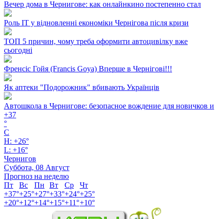
Вечер дома в Чернигове: как онлайнкино постепенно стал
Роль ІТ у відновленні економіки Чернігова після кризи
ТОП 5 причин, чому треба оформити автоцивілку вже
сьогодні
Френсіс Гойя (Francis Goya) Вперше в Чернігові!!!
Як аптеки "Подорожник" вбивають Українців
Автошкола в Чернигове: безопасное вождение для новичков и
+
37
°
C
H:
+
26°
L:
+
16°
Чернигов
Суббота, 08 Август
Прогноз на неделю
Пт
Вс
Пн
Вт
Ср
Чт
+
37°
+
25°
+
27°
+
33°
+
24°
+
25°
+
20°
+
12°
+
14°
+
15°
+
11°
+
10°