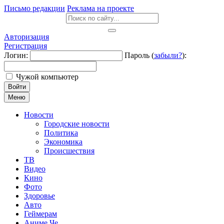
Письмо редакции
Реклама на проекте
Авторизация
Регистрация
Логин:
Пароль (
забыли?
):
Чужой компьютер
Войти
Меню
Новости
Городские новости
Политика
Экономика
Происшествия
ТВ
Видео
Кино
Фото
Здоровье
Авто
Геймерам
Аниме Че