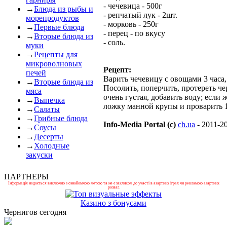
- чечевица - 500г
→
Блюда из рыбы и
- репчатый лук - 2шт.
морепродуктов
- морковь - 250г
→
Первые блюда
- перец - по вкусу
→
Вторые блюда из
- соль.
муки
→
Рецепты для
микроволновых
Рецепт:
печей
Варить чечевицу с овощами 3 часа,
→
Вторые блюда из
Посолить, поперчить, протереть че
мяса
очень густая, добавить воду; если
→
Выпечка
ложку манной крупы и проварить 1
→
Салаты
→
Грибные блюда
Info-Media Portal (c)
ch.ua
- 2011-2
→
Соусы
→
Десерты
→
Холодные
закуски
ПАРТНЕРЫ
Інформація надається виключно з ознайомчою метою та не є закликом до участі в азартних іграх чи рекламою азартних
розваг.
Казино з бонусами
Чернигов сегодня