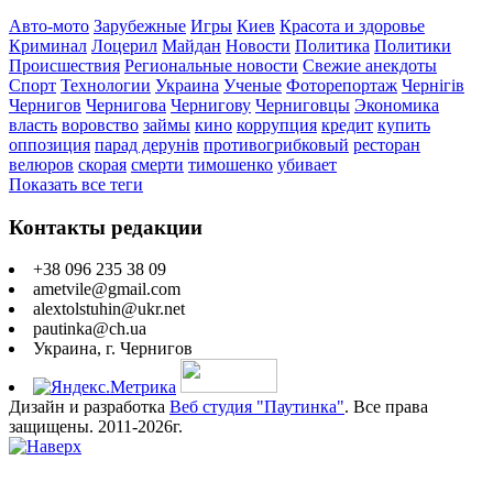
Авто-мото
Зарубежные
Игры
Киев
Красота и здоровье
Криминал
Лоцерил
Майдан
Новости
Политика
Политики
Происшествия
Региональные новости
Свежие анекдоты
Спорт
Технологии
Украина
Ученые
Фоторепортаж
Чернігів
Чернигов
Чернигова
Чернигову
Черниговцы
Экономика
власть
воровство
займы
кино
коррупция
кредит
купить
оппозиция
парад дерунів
противогрибковый
ресторан
велюров
скорая
смерти
тимошенко
убивает
Показать все теги
Контакты редакции
+38 096 235 38 09
ametvile@gmail.com
alextolstuhin@ukr.net
pautinka@ch.ua
Украина, г. Чернигов
Дизайн и разработка
Веб студия "Паутинка"
. Все права
защищены. 2011-2026г.