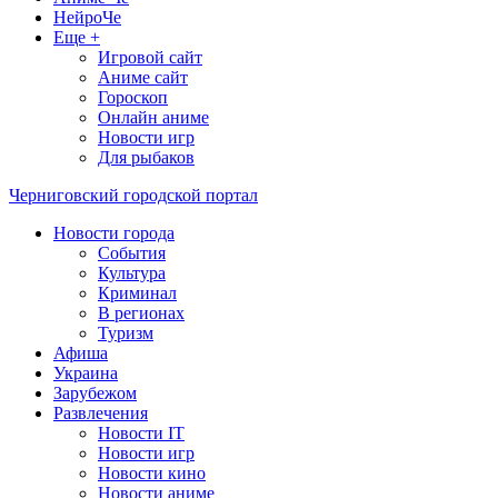
НейроЧе
Еще +
Игровой сайт
Аниме сайт
Гороскоп
Онлайн аниме
Новости игр
Для рыбаков
Черниговский городской портал
Новости города
События
Культура
Криминал
В регионах
Туризм
Афиша
Украина
Зарубежом
Развлечения
Новости IT
Новости игр
Новости кино
Новости аниме