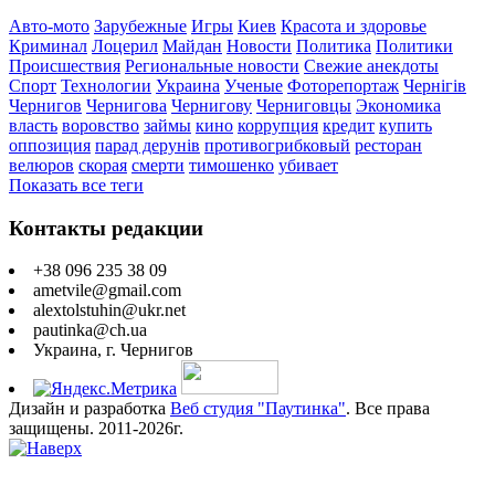
Авто-мото
Зарубежные
Игры
Киев
Красота и здоровье
Криминал
Лоцерил
Майдан
Новости
Политика
Политики
Происшествия
Региональные новости
Свежие анекдоты
Спорт
Технологии
Украина
Ученые
Фоторепортаж
Чернігів
Чернигов
Чернигова
Чернигову
Черниговцы
Экономика
власть
воровство
займы
кино
коррупция
кредит
купить
оппозиция
парад дерунів
противогрибковый
ресторан
велюров
скорая
смерти
тимошенко
убивает
Показать все теги
Контакты редакции
+38 096 235 38 09
ametvile@gmail.com
alextolstuhin@ukr.net
pautinka@ch.ua
Украина, г. Чернигов
Дизайн и разработка
Веб студия "Паутинка"
. Все права
защищены. 2011-2026г.