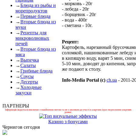
- морковь - 20г
→
Блюда из рыбы и
- лебеда - 20г
морепродуктов
- борщевик - 20г
→
Первые блюда
- вода - 400г
→
Вторые блюда из
- сметана - 10г.
муки
→
Рецепты для
микроволновых
Рецепт:
печей
Картофель, нарезанный брусочками
→
Вторые блюда из
соломкой, нашинкованные лебеду 
мяса
в кипящую воду, варят 5 мин, сним
→
Выпечка
5-10 мин, доводят до кипения, зап
→
Салаты
же подают к столу.
→
Грибные блюда
→
Соусы
Info-Media Portal (c)
ch.ua
- 2011-2
→
Десерты
→
Холодные
закуски
ПАРТНЕРЫ
Інформація надається виключно з ознайомчою метою та не є закликом до участі в азартних іграх чи рекламою азартних
розваг.
Казино з бонусами
Чернигов сегодня