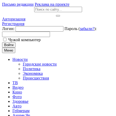
Письмо редакции
Реклама на проекте
Авторизация
Регистрация
Логин:
Пароль (
забыли?
):
Чужой компьютер
Войти
Меню
Новости
Городские новости
Политика
Экономика
Происшествия
ТВ
Видео
Кино
Фото
Здоровье
Авто
Геймерам
Аниме Че