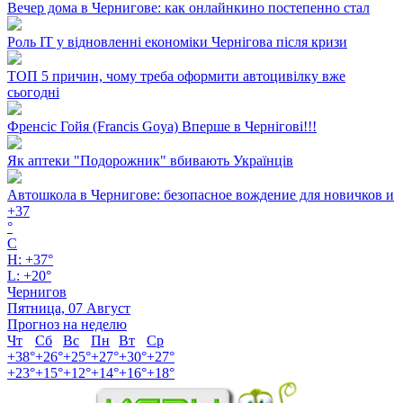
Вечер дома в Чернигове: как онлайнкино постепенно стал
Роль ІТ у відновленні економіки Чернігова після кризи
ТОП 5 причин, чому треба оформити автоцивілку вже
сьогодні
Френсіс Гойя (Francis Goya) Вперше в Чернігові!!!
Як аптеки "Подорожник" вбивають Українців
Автошкола в Чернигове: безопасное вождение для новичков и
+
37
°
C
H:
+
37°
L:
+
20°
Чернигов
Пятница, 07 Август
Прогноз на неделю
Чт
Сб
Вс
Пн
Вт
Ср
+
38°
+
26°
+
25°
+
27°
+
30°
+
27°
+
23°
+
15°
+
12°
+
14°
+
16°
+
18°