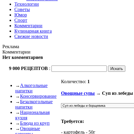
Технологии
Советы
Юмор
Спорт
Комментарии
Кулинарная книга
Свежие новости
Реклама
Комментарии
Нет комментариев
9 000 РЕЦЕПТОВ
:
Количество:
1
→
Алкогольные
напитки
Овощные супы
→ Суп из лебеды
→
Консервирование
→
Безалкогольные
напитки
→
Национальная
кухня
Требуется:
→
Блюда из круп
→
Овощные
- картофель - 50г
гарниры