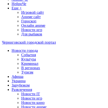
НейроЧе
Еще +
Игровой сайт
Аниме сайт
Гороскоп
Онлайн аниме
Новости игр
Для рыбаков
Черниговский городской портал
Новости города
События
Культура
Криминал
В регионах
Туризм
Афиша
Украина
Зарубежом
Развлечения
Новости IT
Новости игр
Новости кино
Новости аниме