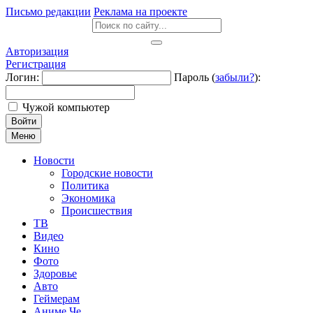
Письмо редакции
Реклама на проекте
Авторизация
Регистрация
Логин:
Пароль (
забыли?
):
Чужой компьютер
Войти
Меню
Новости
Городские новости
Политика
Экономика
Происшествия
ТВ
Видео
Кино
Фото
Здоровье
Авто
Геймерам
Аниме Че