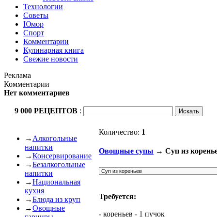
Технологии
Советы
Юмор
Спорт
Комментарии
Кулинарная книга
Свежие новости
Реклама
Комментарии
Нет комментариев
9 000 РЕЦЕПТОВ
:
Количество:
1
→
Алкогольные
напитки
Овощные супы
→ Суп из корень
→
Консервирование
→
Безалкогольные
напитки
→
Национальная
кухня
Требуется:
→
Блюда из круп
→
Овощные
- кореньев - 1 пучок
гарниры