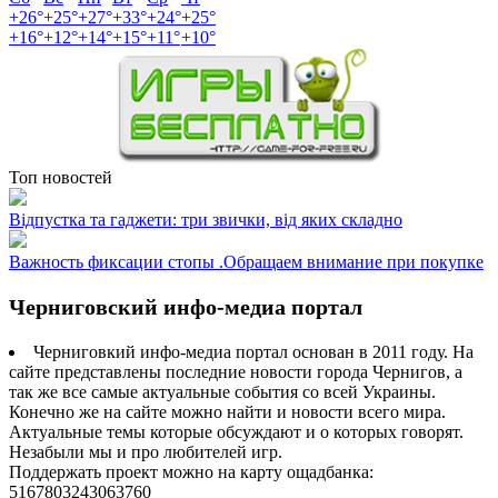
+
26°
+
25°
+
27°
+
33°
+
24°
+
25°
+
16°
+
12°
+
14°
+
15°
+
11°
+
10°
Топ новостей
Відпустка та гаджети: три звички, від яких складно
Важность фиксации стопы .Обращаем внимание при покупке
Черниговский инфо-медиа портал
Черниговкий инфо-медиа портал основан в 2011 году. На
сайте представлены последние новости города Чернигов, а
так же все самые актуальные события со всей Украины.
Конечно же на сайте можно найти и новости всего мира.
Актуальные темы которые обсуждают и о которых говорят.
Незабыли мы и про любителей игр.
Поддержать проект можно на карту ощадбанка:
5167803243063760