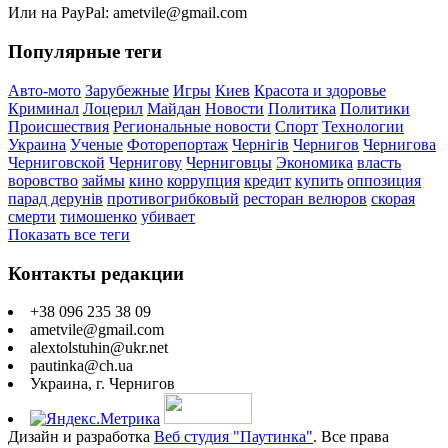
Или на PayPal: ametvile@gmail.com
Популярные теги
Авто-мото
Зарубежные
Игры
Киев
Красота и здоровье
Криминал
Лоцерил
Майдан
Новости
Политика
Политики
Происшествия
Региональные новости
Спорт
Технологии
Украина
Ученые
Фоторепортаж
Чернігів
Чернигов
Чернигова
Черниговской
Чернигову
Черниговцы
Экономика
власть
воровство
займы
кино
коррупция
кредит
купить
оппозиция
парад дерунів
противогрибковый
ресторан велюров
скорая
смерти
тимошенко
убивает
Показать все теги
Контакты редакции
+38 096 235 38 09
ametvile@gmail.com
alextolstuhin@ukr.net
pautinka@ch.ua
Украина, г. Чернигов
Дизайн и разработка
Веб студия "Паутинка"
. Все права