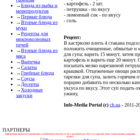
- картофель - 2 шт.
→
Блюда из рыбы и
- петрушка - по вкусу
морепродуктов
- лимонный сок - по вкусу
→
Первые блюда
- соль.
→
Вторые блюда из
муки
→
Рецепты для
Рецепт:
микроволновых
В кастрюлю влить 4 стакана подсо
печей
положить очищенные, обмытые и м
→
Вторые блюда из
для супа; варить 15 минут, затем 
мяса
картофель и варить еще 20 минут. 
→
Выпечка
посыпать мелко нарезанной петру
→
Салаты
крышкой. Отцеженные овощи распр
→
Грибные блюда
тарелки для супа, залить горячим 
→
Соусы
порцию добавить по несколько кап
→
Десерты
уксуса по вкусу. Этот суп подать
→
Холодные
ужину,
закуски
Info-Media Portal (c)
ch.ua
- 2011-2
ПАРТНЕРЫ
Інформація надається виключно з ознайомчою метою та не є закликом до участі в азартних іграх чи рекламою азартних
розваг.