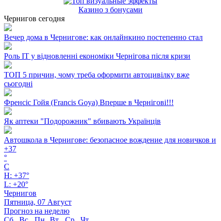
Казино з бонусами
Чернигов сегодня
Вечер дома в Чернигове: как онлайнкино постепенно стал
Роль ІТ у відновленні економіки Чернігова після кризи
ТОП 5 причин, чому треба оформити автоцивілку вже
сьогодні
Френсіс Гойя (Francis Goya) Вперше в Чернігові!!!
Як аптеки "Подорожник" вбивають Українців
Автошкола в Чернигове: безопасное вождение для новичков и
+
37
°
C
H:
+
37°
L:
+
20°
Чернигов
Пятница, 07 Август
Прогноз на неделю
Сб
Вс
Пн
Вт
Ср
Чт