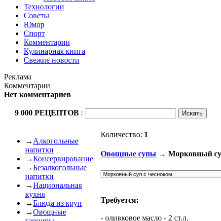
Технологии
Советы
Юмор
Спорт
Комментарии
Кулинарная книга
Свежие новости
Реклама
Комментарии
Нет комментариев
9 000 РЕЦЕПТОВ
:
Количество:
1
→
Алкогольные
напитки
Овощные супы
→ Морковный суп
→
Консервирование
→
Безалкогольные
напитки
→
Национальная
кухня
Требуется:
→
Блюда из круп
→
Овощные
- оливковое масло - 2 ст.л.
гарниры