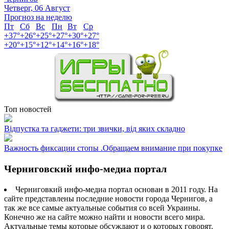
Четверг, 06 Август
Прогноз на неделю
Пт
Сб
Вс
Пн
Вт
Ср
+
37°
+
26°
+
25°
+
27°
+
30°
+
27°
+
20°
+
15°
+
12°
+
14°
+
16°
+
18°
Топ новостей
Відпустка та гаджети: три звички, від яких складно
Важность фиксации стопы .Обращаем внимание при покупке
Черниговский инфо-медиа портал
Черниговкий инфо-медиа портал основан в 2011 году. На
сайте представлены последние новости города Чернигов, а
так же все самые актуальные события со всей Украины.
Конечно же на сайте можно найти и новости всего мира.
Актуальные темы которые обсуждают и о которых говорят.