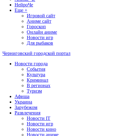
НейроЧе
Еще +
Игровой сайт
Аниме сайт
Гороскоп
Онлайн аниме
Новости игр
Для рыбаков
Черниговский городской портал
Новости города
События
Культура
Криминал
В регионах
Туризм
Афиша
Украина
Зарубежом
Развлечения
Новости IT
Новости игр
Новости кино
Новости аниме