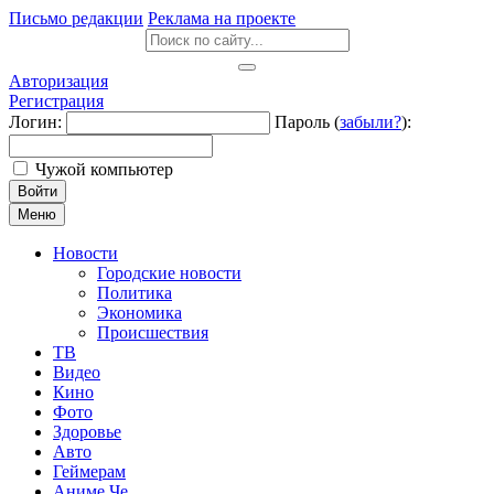
Письмо редакции
Реклама на проекте
Авторизация
Регистрация
Логин:
Пароль (
забыли?
):
Чужой компьютер
Войти
Меню
Новости
Городские новости
Политика
Экономика
Происшествия
ТВ
Видео
Кино
Фото
Здоровье
Авто
Геймерам
Аниме Че