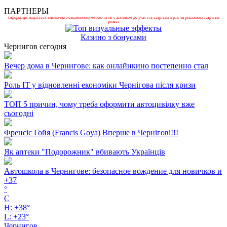
ПАРТНЕРЫ
Інформація надається виключно з ознайомчою метою та не є закликом до участі в азартних іграх чи рекламою азартних
розваг.
Казино з бонусами
Чернигов сегодня
Вечер дома в Чернигове: как онлайнкино постепенно стал
Роль ІТ у відновленні економіки Чернігова після кризи
ТОП 5 причин, чому треба оформити автоцивілку вже
сьогодні
Френсіс Гойя (Francis Goya) Вперше в Чернігові!!!
Як аптеки "Подорожник" вбивають Українців
Автошкола в Чернигове: безопасное вождение для новичков и
+
37
°
C
H:
+
38°
L:
+
23°
Чернигов