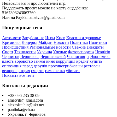
Незабыли мы и про любителей игр.
Поддержать проект можно на карту ощадбанка:
5167803243063760
Или на PayPal: ametvile@gmail.com
Популярные теги
Авто-мото
Зарубежные
Игры
Киев
Красота и здоровье
Криминал
Лоцерил
Майдан
Новости
Политика
Политики
Происшествия
Региональные новости
Свежие анекдоты
Спорт
Технологии
Украина
Ученые
Фоторепортаж
Чернігів
Чернигов
Чернигова
Черниговской
Черниговцы
Экономика
власть
воровство
займы
кино
коррупция
кредит
купить
оппозиция
парад дерунів
противогрибковый
ресторан
велюров
скорая
смерти
тимошенко
убивает
Показать все теги
Контакты редакции
+38 096 235 38 09
ametvile@gmail.com
alextolstuhin@ukr.net
pautinka@ch.ua
Украина, г. Чернигов