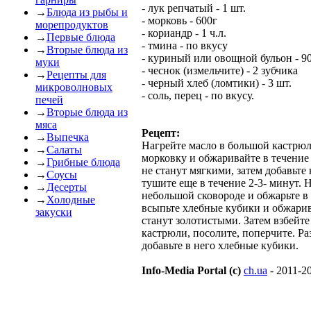
- лук репчатый - 1 шт.
→
Блюда из рыбы и
- морковь - 600г
морепродуктов
- кориандр - 1 ч.л.
→
Первые блюда
- тмина - по вкусу
→
Вторые блюда из
- куриный или овощной бульон - 9
муки
- чеснок (измельчите) - 2 зубчика
→
Рецепты для
- черный хлеб (ломтики) - 3 шт.
микроволновых
- соль, перец - по вкусу.
печей
→
Вторые блюда из
мяса
Рецепт:
→
Выпечка
Нагрейте масло в большой кастрюле
→
Салаты
морковку и обжаривайте в течение
→
Грибные блюда
не станут мягкими, затем добавьте
→
Соусы
тушите еще в течение 2-3- минут. 
→
Десерты
небольшой сковороде и обжарьте в 
→
Холодные
всыпьте хлебные кубики и обжарив
закуски
станут золотистыми. Затем взбейт
кастрюли, посолите, поперчите. Ра
добавьте в него хлебные кубики.
Info-Media Portal (c)
ch.ua
- 2011-2