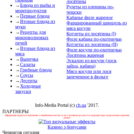
лосятины
→
Блюда из рыбы и
Рулеты из оленины по-
морепродуктов
чешски
→
Первые блюда
Кабанье филе жареное
→
Вторые блюда из
Фаршированный шницель из
муки
мяса косули
→
Рецепты для
Котлеты из лосятины (I)
микроволновых
Филе кабана по-охотничьи
печей
Котлеты из лосятины (II)
→
Вторые блюда из
Филе косули по-охотничьи
мяса
Лосятина жареная
→
Выпечка
Эскалоп из косули (лося,
→
Салаты
зайца, кабана)
→
Грибные блюда
Мясо косули или лося
→
Соусы
запеченное в фольге
→
Десерты
→
Холодные
закуски
Info-Media Portal (c)
ch.ua
'2017.
ПАРТНЕРЫ
Інформація надається виключно з ознайомчою метою та не є закликом до участі в азартних іграх чи рекламою азартних
розваг.
Казино з бонусами
Чернигов сегодня