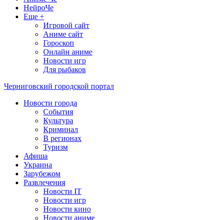
НейроЧе
Еще +
Игровой сайт
Аниме сайт
Гороскоп
Онлайн аниме
Новости игр
Для рыбаков
Черниговский городской портал
Новости города
События
Культура
Криминал
В регионах
Туризм
Афиша
Украина
Зарубежом
Развлечения
Новости IT
Новости игр
Новости кино
Новости аниме