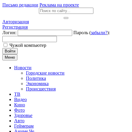
Письмо редакции
Реклама на проекте
Авторизация
Регистрация
Логин:
Пароль (
забыли?
):
Чужой компьютер
Войти
Меню
Новости
Городские новости
Политика
Экономика
Происшествия
ТВ
Видео
Кино
Фото
Здоровье
Авто
Геймерам
Аниме Че