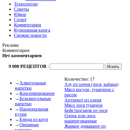
Технологии
Советы
Юмор
Спорт
Комментарии
Кулинарная книга
Свежие новости
Реклама
Комментарии
Нет комментариев
9 000 РЕЦЕПТОВ
:
Количество: 17
→
Алкогольные
Азу из оленя (лося, кабана)
напитки
Мясо косули, тушенное с
→
Консервирование
рисом
→
Безалкогольные
Антрекот из оленя
напитки
Мясо лося тушеное
→
Национальная
Бефстроганов из лося
кухня
Олень или лось
→
Блюда из круп
нашпигованные
→
Овощные
Жаркое домашнее из
гарниры