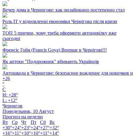
Вечер дома в Чернигове: как онлайнкино постепенно стал
Роль ІТ у відновленні економіки Чернігова після кризи
ТОП 5 причин, чому треба оформити автоцивілку вже
сьогодні
Френсіс Гойя (Francis Goya) Вперше в Чернігові!!!
Як аптеки "Подорожник" вбивають Українців
Автошкола в Чернигове: безопасное вождение для новичков и
+
26
°
C
H:
+
28°
L:
+
12°
Чернигов
Понедельник, 10 Август
Прогноз на неделю
Вт
Ср
Чт
Пт
Сб
Вс
+
30°
+
24°
+
23°
+
24°
+
27°
+
32°
+
16°
+
11°
+
10°
+
10°
+
11°
+
14°