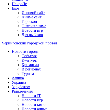
НейроЧе
Еще +
Игровой сайт
Аниме сайт
Гороскоп
Онлайн аниме
Новости игр
Для рыбаков
Черниговский городской портал
Новости города
События
Культура
Криминал
В регионах
Туризм
Афиша
Украина
Зарубежом
Развлечения
Новости IT
Новости игр
Новости кино
Новости аниме