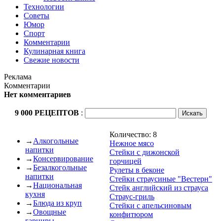
Технологии
Советы
Юмор
Спорт
Комментарии
Кулинарная книга
Свежие новости
Реклама
Комментарии
Нет комментариев
9 000 РЕЦЕПТОВ
:
Количество: 8
→
Алкогольные
Нежное мясо
напитки
Стейки с дижонской
→
Консервирование
горчицей
→
Безалкогольные
Рулеты в беконе
напитки
Стейки страусиные "Вестерн"
→
Национальная
Стейк английский из страуса
кухня
Страус-гриль
→
Блюда из круп
Стейки с апельсиновым
→
Овощные
конфитюром
гарниры