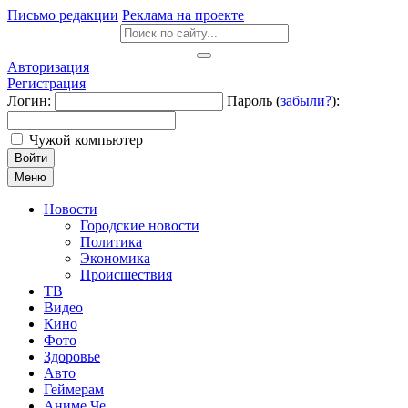
Письмо редакции
Реклама на проекте
Авторизация
Регистрация
Логин:
Пароль (
забыли?
):
Чужой компьютер
Войти
Меню
Новости
Городские новости
Политика
Экономика
Происшествия
ТВ
Видео
Кино
Фото
Здоровье
Авто
Геймерам
Аниме Че