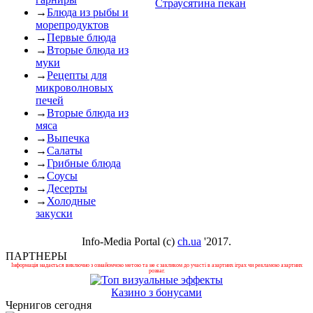
Страусятина пекан
→
Блюда из рыбы и
морепродуктов
→
Первые блюда
→
Вторые блюда из
муки
→
Рецепты для
микроволновых
печей
→
Вторые блюда из
мяса
→
Выпечка
→
Салаты
→
Грибные блюда
→
Соусы
→
Десерты
→
Холодные
закуски
Info-Media Portal (c)
ch.ua
'2017.
ПАРТНЕРЫ
Інформація надається виключно з ознайомчою метою та не є закликом до участі в азартних іграх чи рекламою азартних
розваг.
Казино з бонусами
Чернигов сегодня